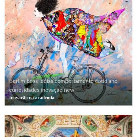
Berlim
boas idéias
comportamento
cotidiano
curiosidades
inovação
new
Inovação na academia