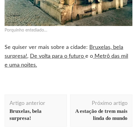
Porquinho entediado…
Se quiser ver mais sobre a cidade:
Bruxelas, bela
surpresa!
,
De volta para o futuro
e o
Metrô das mil
e uma noites
.
Navegação
Artigo anterior
Próximo artigo
de
Bruxelas, bela
A estação de trem mais
post
surpresa!
linda do mundo