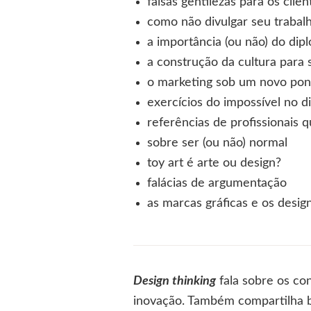
falsas gentilezas para os clie
como não divulgar seu trabal
a importância (ou não) do dip
a construção da cultura para 
o marketing sob um novo pont
exercícios do impossível no di
referências de profissionais 
sobre ser (ou não) normal
toy art é arte ou design?
falácias de argumentação
as marcas gráficas e os design
Design thinking
fala sobre os co
inovação. Também compartilha boa