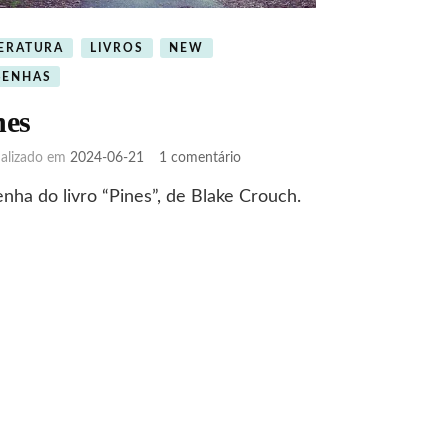
TERATURA
LIVROS
NEW
SENHAS
nes
em
ualizado em
2024-06-21
1 comentário
Pines
nha do livro “Pines”, de Blake Crouch.