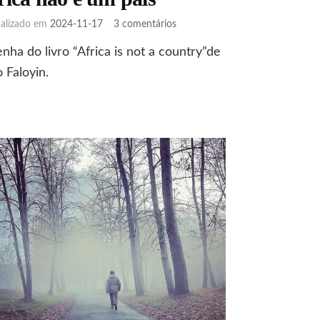
em
ualizado em
2024-11-17
3 comentários
África
nha do livro “Africa is not a country”de
não
é
 Faloyin.
um
país