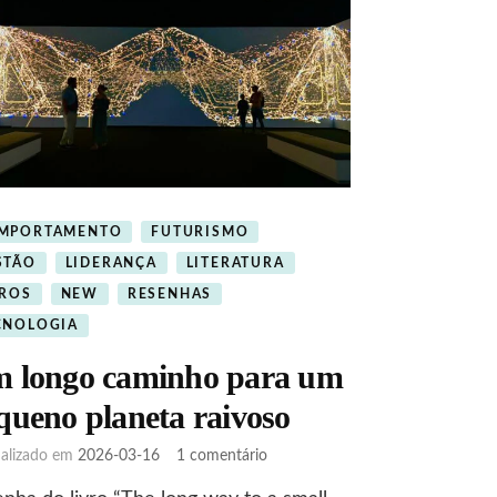
MPORTAMENTO
FUTURISMO
STÃO
LIDERANÇA
LITERATURA
VROS
NEW
RESENHAS
CNOLOGIA
 longo caminho para um
queno planeta raivoso
em
ualizado em
2026-03-16
1 comentário
Um