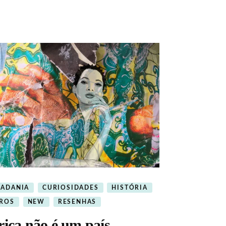
DADANIA
CURIOSIDADES
HISTÓRIA
VROS
NEW
RESENHAS
rica não é um país