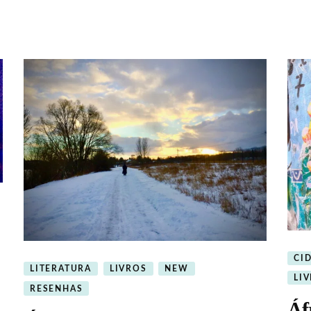
CI
LITERATURA
LIVROS
NEW
LI
RESENHAS
Áf