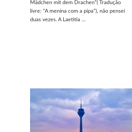
Mädchen mit dem Drachen”( Tradução
pip
livre: “A menina com a pipa”), não pensei
duas vezes. A Laetitia …