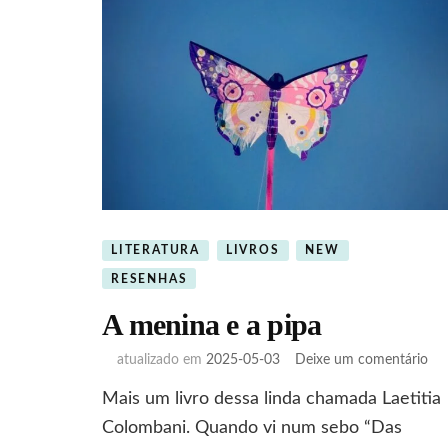
LITERATURA
LIVROS
NEW
RESENHAS
A menina e a pipa
em
atualizado em
2025-05-03
Deixe um comentário
A
Mais um livro dessa linda chamada Laetitia
me
e
Colombani. Quando vi num sebo “Das
a