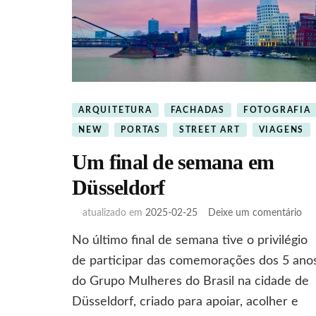
ARQUITETURA
FACHADAS
FOTOGRAFIA
NEW
PORTAS
STREET ART
VIAGENS
Um final de semana em
Düsseldorf
em
atualizado em
2025-02-25
Deixe um comentário
U
No último final de semana tive o privilégio
fina
de
de participar das comemorações dos 5 ano
se
do Grupo Mulheres do Brasil na cidade de
em
Düsseldorf, criado para apoiar, acolher e
Düs