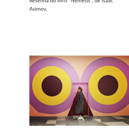
Resenha do livro “Nemesis”, de Isaac
Asimov.