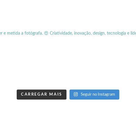
er e metida a fotógrafa.
😍 Criatividade, inovação, design, tecnologia e lid
CARREGAR MAIS
Seguir no Instagram