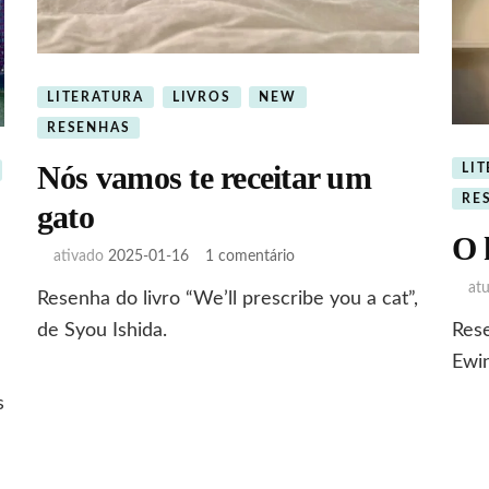
LITERATURA
LIVROS
NEW
RESENHAS
Nós vamos te receitar um
LI
RE
gato
O 
em
ativado
2025-01-16
1 comentário
Nós
at
Resenha do livro “We’ll prescribe you a cat”,
vamos
te
de Syou Ishida.
Rese
receitar
m
Ewin
um
l
gato
s
mana
seldorf