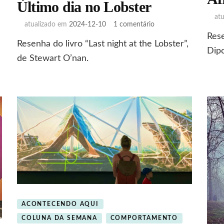
Último dia no Lobster
at
em
atualizado em
2024-12-10
1 comentário
Último
Rese
Resenha do livro “Last night at the Lobster”,
dia
Dipo
no
de Stewart O’nan.
Lobster
ACONTECENDO AQUI
COLUNA DA SEMANA
COMPORTAMENTO