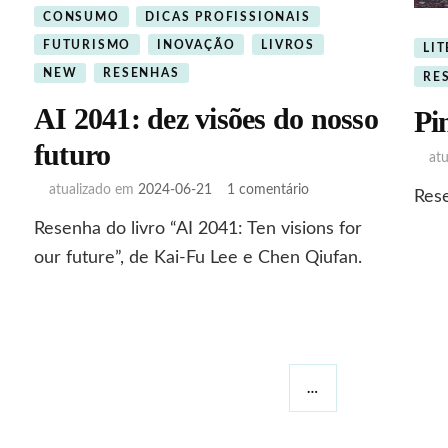
CONSUMO
DICAS PROFISSIONAIS
FUTURISMO
INOVAÇÃO
LIVROS
LI
NEW
RESENHAS
RE
AI 2041: dez visões do nosso
Pi
futuro
at
tas
em
atualizado em
2024-06-21
1 comentário
Rese
a
AI
Resenha do livro “AI 2041: Ten visions for
ar
2041:
dez
our future”, de Kai-Fu Lee e Chen Qiufan.
visões
do
nosso
futuro
…