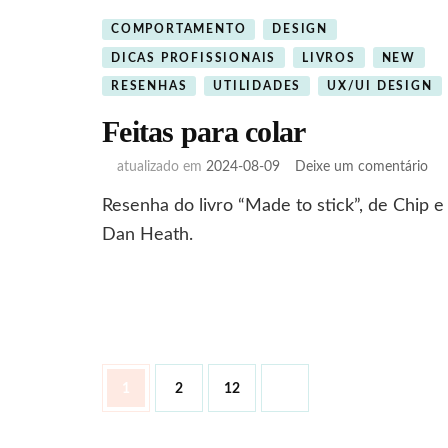
COMPORTAMENTO
DESIGN
DICAS PROFISSIONAIS
LIVROS
NEW
RESENHAS
UTILIDADES
UX/UI DESIGN
Feitas para colar
em
atualizado em
2024-08-09
Deixe um comentário
Fei
Resenha do livro “Made to stick”, de Chip e
par
col
Dan Heath.
Paginação
Página
Página
Página
1
2
12
de
posts