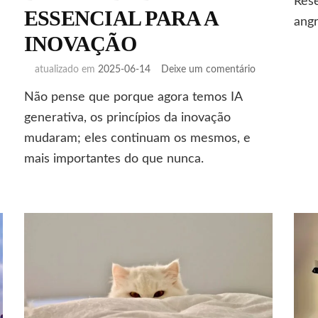
Rese
ESSENCIAL PARA A
a
angr
INOVAÇÃO
em
atualizado em
2025-06-14
Deixe um comentário
PORQUE
Não pense que porque agora temos IA
A
DIVERSIDAD
generativa, os princípios da inovação
É
mudaram; eles continuam os mesmos, e
ESSENCIAL
mais importantes do que nunca.
PARA
A
INOVAÇÃO