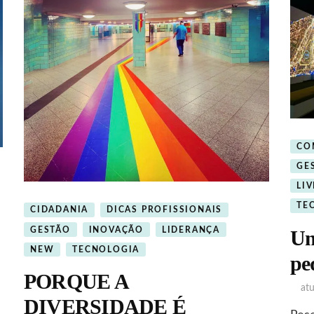
CO
GE
LI
TE
CIDADANIA
DICAS PROFISSIONAIS
GESTÃO
INOVAÇÃO
LIDERANÇA
Um
NEW
TECNOLOGIA
pe
PORQUE A
nina
at
DIVERSIDADE É