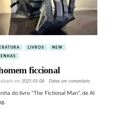
TERATURA
LIVROS
NEW
SENHAS
homem ficcional
em
ualizado em
2025-01-08
Deixe um comentário
O
nha do livro “The Fictional Man”, de Al
homem
ficcional
g.