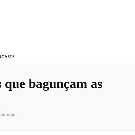
DCASTS
as que bagunçam as
certezas