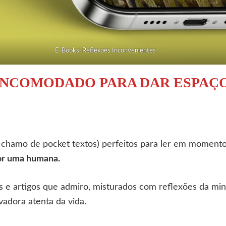
E-Books: Reflexões Inconvenientes
 INCOMODADO PARA DAR ESPAÇ
e chamo de pocket textos) perfeitos para ler em momento
por uma humana.
ros e artigos que admiro, misturados com reflexões da mi
adora atenta da vida.