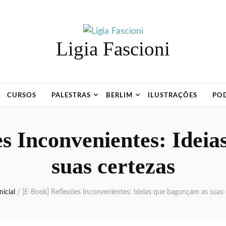
Ligia Fascioni
CURSOS
PALESTRAS
BERLIM
ILUSTRAÇÕES
PO
s Inconvenientes: Idei
suas certezas
nicial
/
[E-Book] Reflexões Inconvenientes: Ideias que bagunçam as suas 