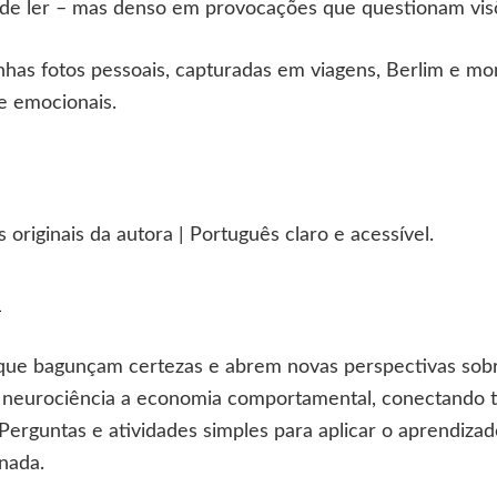
do de ler – mas denso em provocações que questionam vis
has fotos pessoais, capturadas em viagens, Berlim e m
 e emocionais.
 originais da autora | Português claro e acessível.
A
s que bagunçam certezas e abrem novas perspectivas so
e neurociência a economia comportamental, conectando te
Perguntas e atividades simples para aplicar o aprendizad
nada.