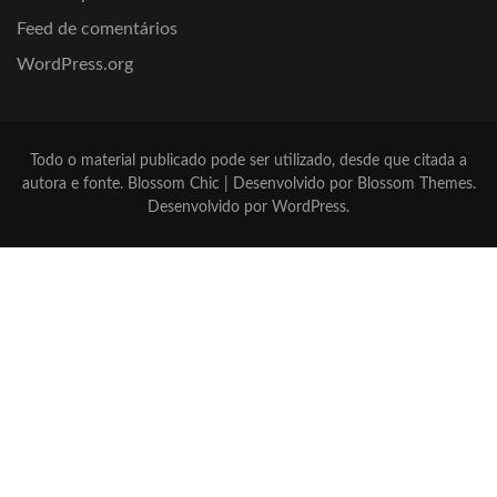
Feed de comentários
WordPress.org
Todo o material publicado pode ser utilizado, desde que citada a
autora e fonte.
Blossom Chic | Desenvolvido por
Blossom Themes
.
Desenvolvido por
WordPress
.