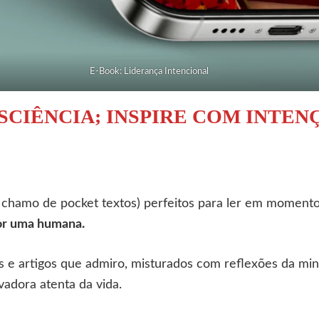
E-Book: Liderança Intencional
SCIÊNCIA; INSPIRE COM INTEN
e chamo de pocket textos) perfeitos para ler em momento
por uma humana.
ros e artigos que admiro, misturados com reflexões da mi
adora atenta da vida.