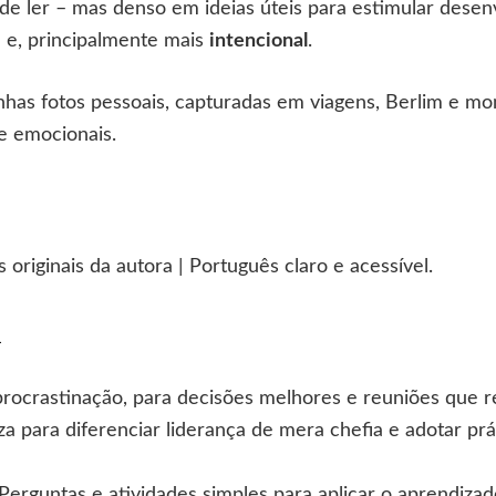
o de ler – mas denso em ideias úteis para estimular dese
a e, principalmente mais
intencional
.
has fotos pessoais, capturadas em viagens, Berlim e m
 e emocionais.
 originais da autora | Português claro e acessível.
A
procrastinação, para decisões melhores e reuniões que 
za para diferenciar liderança de mera chefia e adotar pr
 Perguntas e atividades simples para aplicar o aprendiz