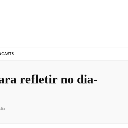
DCASTS
ra refletir no dia-
dia