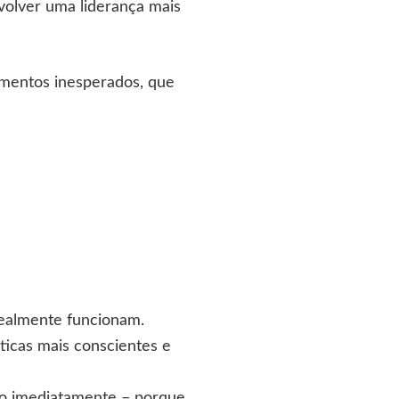
nvolver uma liderança mais
omentos inesperados, que
realmente funcionam.
áticas mais conscientes e
ado imediatamente – porque