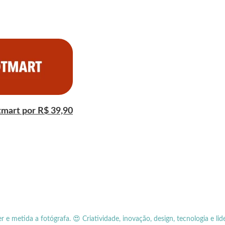
tmart por R$ 39,90
er e metida a fotógrafa.
😍 Criatividade, inovação, design, tecnologia e lid