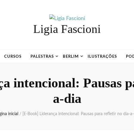
Ligia Fascioni
CURSOS
PALESTRAS
BERLIM
ILUSTRAÇÕES
PO
 intencional: Pausas pa
a-dia
ina inicial
/
[E-Book] Liderança intencional: Pausas para refletir no dia-a-