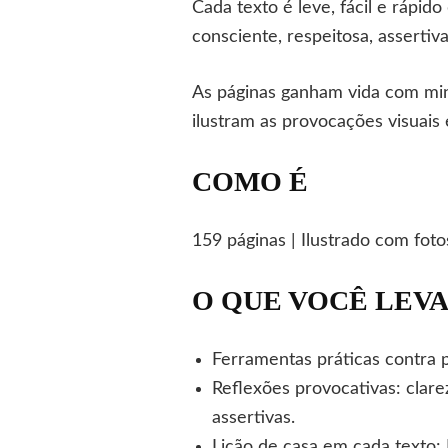
Cada texto é leve, fácil e rápid
consciente, respeitosa, assertiv
As páginas ganham vida com min
ilustram as provocações visuais
COMO É
159 páginas | Ilustrado com fotos
O QUE VOCÊ LEV
Ferramentas práticas contra 
Reflexões provocativas: clare
assertivas.
Lição de casa em cada texto: