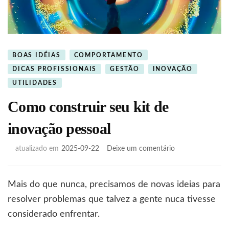
BOAS IDÉIAS
COMPORTAMENTO
DICAS PROFISSIONAIS
GESTÃO
INOVAÇÃO
UTILIDADES
Como construir seu kit de
inovação pessoal
em
atualizado em
2025-09-22
Deixe um comentário
Como
construir
seu
Mais do que nunca, precisamos de novas ideias para
kit
resolver problemas que talvez a gente nuca tivesse
de
inovação
considerado enfrentar.
pessoal