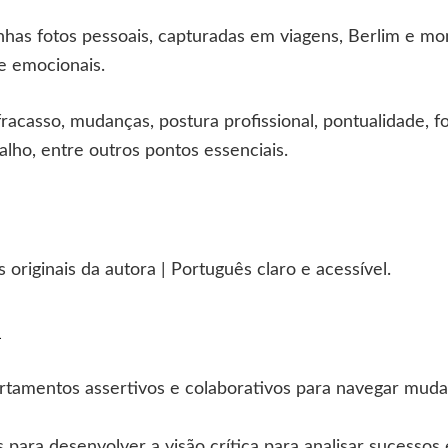
has fotos pessoais, capturadas em viagens, Berlim e m
 e emocionais.
racasso, mudanças, postura profissional, pontualidade, f
lho, entre outros pontos essenciais.
 originais da autora | Português claro e acessível.
A
tamentos assertivos e colaborativos para navegar muda
s para desenvolver a visão crítica para analisar sucessos