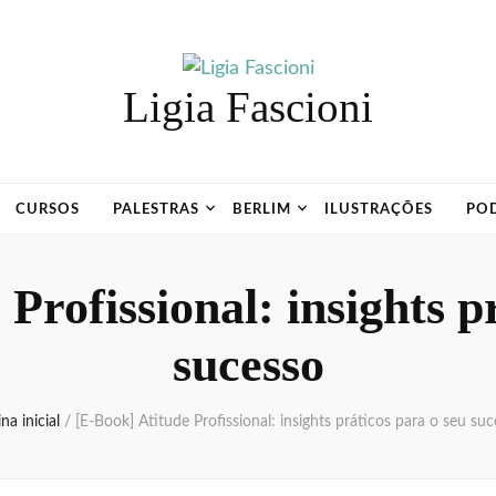
Ligia Fascioni
CURSOS
PALESTRAS
BERLIM
ILUSTRAÇÕES
PO
Profissional: insights p
sucesso
na inicial
/
[E-Book] Atitude Profissional: insights práticos para o seu su