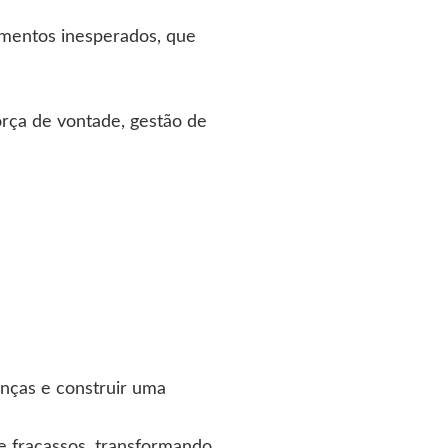
omentos inesperados, que
orça de vontade, gestão de
nças e construir uma
 e fracassos, transformando