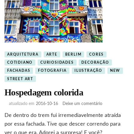
ARQUITETURA
ARTE
BERLIM
CORES
COTIDIANO
CURIOSIDADES
DECORAÇÃO
FACHADAS
FOTOGRAFIA
ILUSTRAÇÃO
NEW
STREET ART
Hospedagem colorida
em
atualizado em
2016-10-16
Deixe um comentário
Hospedagem
De dentro do trem fui irremediavelmente atraída
colorida
por essa fachada. Tive que descer correndo para
ver o que era. Adorei a surpresa! E você?