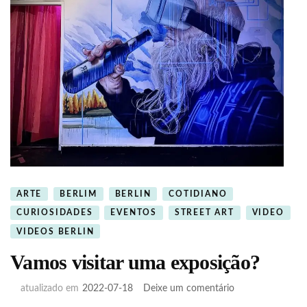
ARTE
BERLIM
BERLIN
COTIDIANO
CURIOSIDADES
EVENTOS
STREET ART
VIDEO
VIDEOS BERLIN
Vamos visitar uma exposição?
em
atualizado em
2022-07-18
Deixe um comentário
Vamos