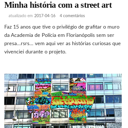
Minha história com a street art
em
atualizado em
2017-04-16
4 comentários
Minha
Faz 15 anos que tive o privilégio de grafitar o muro
história
com
da Academia de Polícia em Florianópolis sem ser
a
presa…rsrs… vem aqui ver as histórias curiosas que
street
vivenciei durante o projeto.
art