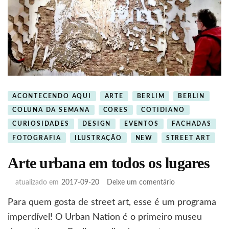
ACONTECENDO AQUI
ARTE
BERLIM
BERLIN
COLUNA DA SEMANA
CORES
COTIDIANO
CURIOSIDADES
DESIGN
EVENTOS
FACHADAS
FOTOGRAFIA
ILUSTRAÇÃO
NEW
STREET ART
Arte urbana em todos os lugares
em
atualizado em
2017-09-20
Deixe um comentário
Arte
Para quem gosta de street art, esse é um programa
urbana
em
imperdível! O Urban Nation é o primeiro museu
todos