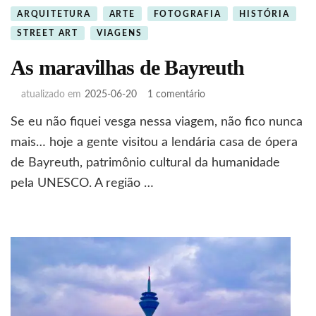
ARQUITETURA
ARTE
FOTOGRAFIA
HISTÓRIA
STREET ART
VIAGENS
As maravilhas de Bayreuth
em
atualizado em
2025-06-20
1 comentário
As
Se eu não fiquei vesga nessa viagem, não fico nunca
maravilhas
de
mais… hoje a gente visitou a lendária casa de ópera
Bayreuth
de Bayreuth, patrimônio cultural da humanidade
pela UNESCO. A região …