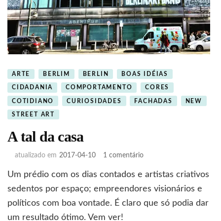
ARTE
BERLIM
BERLIN
BOAS IDÉIAS
CIDADANIA
COMPORTAMENTO
CORES
COTIDIANO
CURIOSIDADES
FACHADAS
NEW
STREET ART
A tal da casa
em
atualizado em
2017-04-10
1 comentário
A
Um prédio com os dias contados e artistas criativos
tal
da
sedentos por espaço; empreendores visionários e
casa
políticos com boa vontade. É claro que só podia dar
um resultado ótimo. Vem ver!