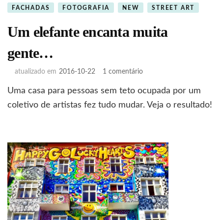
FACHADAS
FOTOGRAFIA
NEW
STREET ART
Um elefante encanta muita
gente…
em
atualizado em
2016-10-22
1 comentário
Um
Uma casa para pessoas sem teto ocupada por um
elefante
encanta
coletivo de artistas fez tudo mudar. Veja o resultado!
muita
gente…