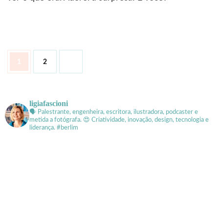
Paginação
Página
Página
1
2
de
posts
ligiafascioni
🗣 Palestrante, engenheira, escritora, ilustradora, podcaster e
metida a fotógrafa.
😍 Criatividade, inovação, design, tecnologia e
liderança. #berlim