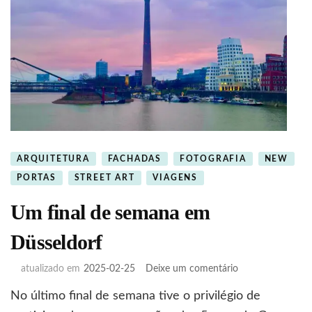
ARQUITETURA
FACHADAS
FOTOGRAFIA
NEW
PORTAS
STREET ART
VIAGENS
Um final de semana em
Düsseldorf
em
atualizado em
2025-02-25
Deixe um comentário
Um
No último final de semana tive o privilégio de
final