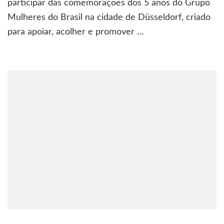
de
participar das comemorações dos 5 anos do Grupo
semana
Mulheres do Brasil na cidade de Düsseldorf, criado
em
para apoiar, acolher e promover …
Düsseldorf