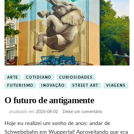
ARTE
COTIDIANO
CURIOSIDADES
FUTURISMO
INOVAÇÃO
STREET ART
VIAGENS
O futuro de antigamente
em
atualizado em
2026-08-02
Deixe um comentário
O
Hoje eu realizei um sonho de anos: andar de
futuro
de
Schwebebahn em Wuppertal! Aproveitando que era