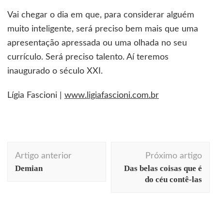
Vai chegar o dia em que, para considerar alguém
muito inteligente, será preciso bem mais que uma
apresentação apressada ou uma olhada no seu
currículo. Será preciso talento. Aí teremos
inaugurado o século XXI.
Lígia Fascioni |
www.ligiafascioni.com.br
Navegação
Artigo anterior
Próximo artigo
de
Demian
Das belas coisas que é
post
do céu contê-las
Acontecendo Aqui
Coluna da semana
comportamento
comunicação
dicas profissionais