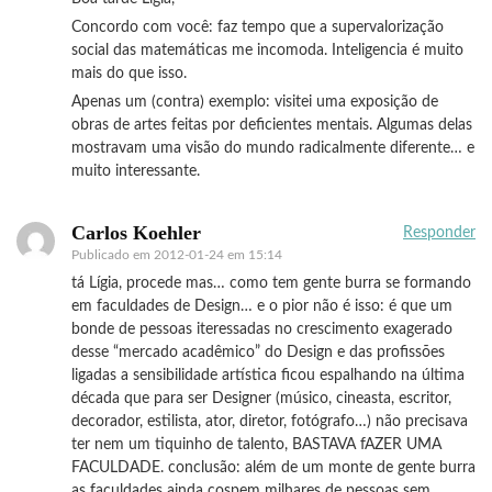
Concordo com você: faz tempo que a supervalorização
social das matemáticas me incomoda. Inteligencia é muito
mais do que isso.
Apenas um (contra) exemplo: visitei uma exposição de
obras de artes feitas por deficientes mentais. Algumas delas
mostravam uma visão do mundo radicalmente diferente… e
muito interessante.
Carlos Koehler
Responder
Publicado em
2012-01-24 em 15:14
tá Lígia, procede mas… como tem gente burra se formando
em faculdades de Design… e o pior não é isso: é que um
bonde de pessoas iteressadas no crescimento exagerado
desse “mercado acadêmico” do Design e das profissões
ligadas a sensibilidade artística ficou espalhando na última
década que para ser Designer (músico, cineasta, escritor,
decorador, estilista, ator, diretor, fotógrafo…) não precisava
ter nem um tiquinho de talento, BASTAVA fAZER UMA
FACULDADE. conclusão: além de um monte de gente burra
as faculdades ainda cospem milhares de pessoas sem