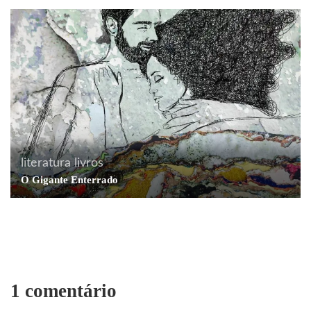
literatura
livros
comunicação
contículos
cotidiano
curiosidades
O Gigante Enterrado
humor
literatura
Inverso, corcel e fluidez
1 comentário