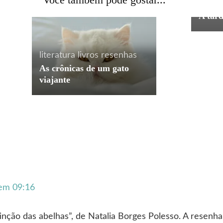
profis
A tar
literatura
livros
resenhas
As crônicas de um gato
viajante
em 09:16
inção das abelhas”, de Natalia Borges Polesso. A resenha 