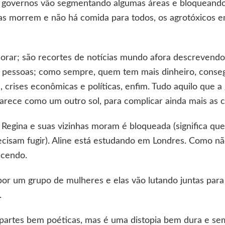
s governos vão segmentando algumas áreas e bloqueando 
lhas morrem e não há comida para todos, os agrotóxicos 
chorar; são recortes de notícias mundo afora descreven
 pessoas; como sempre, quem tem mais dinheiro, consegu
crises econômicas e políticas, enfim. Tudo aquilo que a 
arece como um outro sol, para complicar ainda mais as c
e Regina e suas vizinhas moram é bloqueada (significa que
cisam fugir). Aline está estudando em Londres. Como não 
ecendo.
por um grupo de mulheres e elas vão lutando juntas par
.
m partes bem poéticas, mas é uma distopia bem dura e s