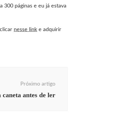
a 300 páginas e eu já estava
clicar
nesse link
e adquirir
Próximo artigo
caneta antes de ler
ecendo Aqui
Coluna
mana
comportamento
sidades
dicas