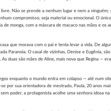
o livre. Não se prende a nenhum lugar e nem a ninguém;
um compromisso, seja material ou emocional. O único 
a de monga, com a máscara de macaco nas mãos e os am
a casa que morava com o pai e tenta levar a vida. De al
ada Paranoia. O casal de vizinhas, Denise e Eugênia, sã
e. As duas são mães de Aline, mais nova que Regina — er
egos enquanto o mundo entra em colapso — até num site 
a-se por sua orientadora de mestrado, Paula, 20 anos mai
 sem poder, a protagonista acolhe uma senhora idosa na