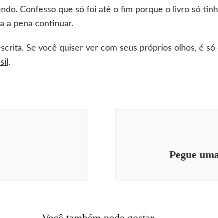
do. Confesso que só foi até o fim porque o livro só tinh
a a pena continuar.
crita. Se você quiser ver com seus próprios olhos, é só 
il
.
Pegue uma 
Acont
da se
curio
Você também pode gostar...