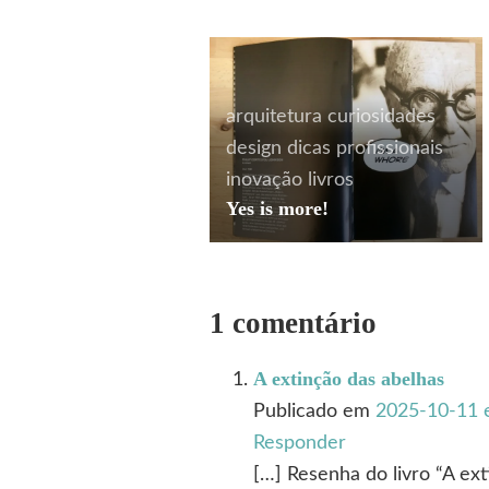
arquitetura
curiosidades
design
dicas profissionais
inovação
livros
Yes is more!
1 comentário
A extinção das abelhas
Publicado em
2025-10-11 
Responder
[…] Resenha do livro “A ext