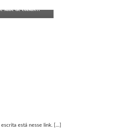
sionais
gestão
livros
de sabe de coisas…
escrita está nesse link. […]