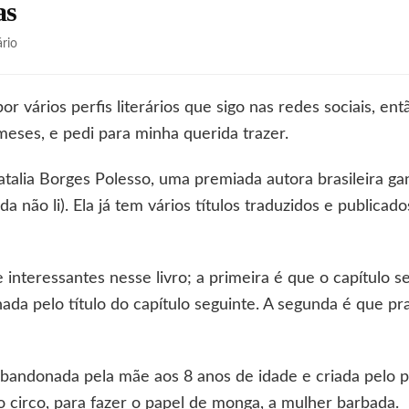
as
em
rio
A
extinção
das
r vários perfis literários que sigo nas redes sociais, ent
abelhas
meses, e pedi para minha querida trazer.
atalia Borges Polesso, uma premiada autora brasileira g
a não li). Ela já tem vários títulos traduzidos e publicad
 interessantes nesse livro; a primeira é que o capítulo
hada pelo título do capítulo seguinte. A segunda é que p
 abandonada pela mãe aos 8 anos de idade e criada pelo p
 circo, para fazer o papel de monga, a mulher barbada.