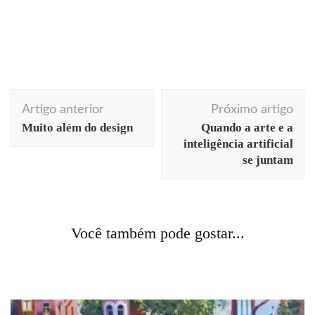
Navegação
Artigo anterior
Próximo artigo
de
Muito além do design
Quando a arte e a
post
inteligência artificial
se juntam
arquitetura
Berlim
cores
cotidiano
fotografia
Acontecendo Aqui
Berlim
Coluna da semana
moda
veja onde piso
comportamento
comunicação
cotidiano
Você também pode gostar...
Veja onde piso: ruas e calçadas
curiosidades
história
literatura
livros
Fahrenheit 451