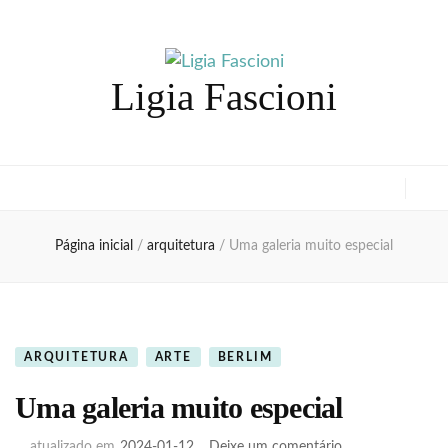
Ligia Fascioni
Página inicial
/
arquitetura
/
Uma galeria muito especial
ARQUITETURA
ARTE
BERLIM
Uma galeria muito especial
em
atualizado em
2024-01-12
Deixe um comentário