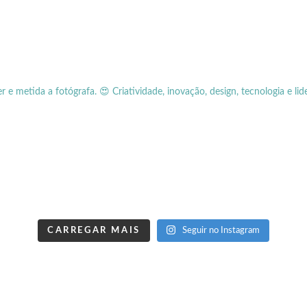
er e metida a fotógrafa.
😍 Criatividade, inovação, design, tecnologia e lid
CARREGAR MAIS
Seguir no Instagram