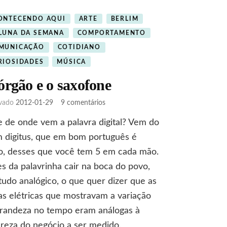
ONTECENDO AQUI
ARTE
BERLIM
LUNA DA SEMANA
COMPORTAMENTO
MUNICAÇÃO
COTIDIANO
RIOSIDADES
MÚSICA
órgão e o saxofone
em
ivado
2012-01-29
9 comentários
O
 de onde vem a palavra digital? Vem do
órgão
e
m digitus, que em bom português é
o
o, desses que você tem 5 em cada mão.
saxofone
s da palavrinha cair na boca do povo,
tudo analógico, o que quer dizer que as
s elétricas que mostravam a variação
grandeza no tempo eram análogas à
reza do negócio a ser medido.