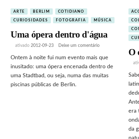
ARTE
BERLIM
COTIDIANO
AC
CURIOSIDADES
FOTOGRAFIA
MÚSICA
CO
CO
Uma ópera dentro d'água
CU
em
ativado
2012-09-23
Deixe um comentário
O 
Uma
Ontem à noite fui num evento mais que
ópera
at
dentro
inusitado: uma ópera encenada dentro de
d'água
Sabe
uma Stadtbad, ou seja, numa das muitas
lati
piscinas públicas de Berlin.
ded
Ante
era 
onda
da 
natu