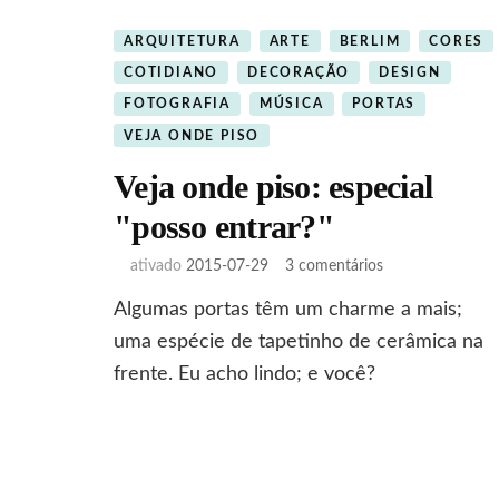
ARQUITETURA
ARTE
BERLIM
CORES
COTIDIANO
DECORAÇÃO
DESIGN
FOTOGRAFIA
MÚSICA
PORTAS
VEJA ONDE PISO
Veja onde piso: especial
"posso entrar?"
em
ativado
2015-07-29
3 comentários
Veja
Algumas portas têm um charme a mais;
onde
piso:
uma espécie de tapetinho de cerâmica na
especial
frente. Eu acho lindo; e você?
"posso
entrar?"