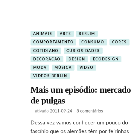
ANIMAIS
ARTE
BERLIM
COMPORTAMENTO
CONSUMO
CORES
COTIDIANO
CURIOSIDADES
DECORAÇÃO
DESIGN
ECODESIGN
MODA
MÚSICA
VIDEO
VIDEOS BERLIN
Mais um episódio: mercado
de pulgas
em
ativado
2011-09-24
8 comentários
Mais
Dessa vez vamos conhecer um pouco do
um
episódio:
fascínio que os alemães têm por feirinhas