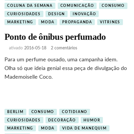
COLUNA DA SEMANA
COMUNICAÇÃO
CONSUMO
CURIOSIDADES
DESIGN
INOVAÇÃO
MARKETING
MODA
PROPAGANDA
VITRINES
Ponto de ônibus perfumado
em
ativado
2016-05-18
2 comentários
Ponto
Para um perfume ousado, uma campanha idem.
de
ônibus
Olha só que ideia genial essa peça de divulgação do
perfumado
Mademoiselle Coco.
BERLIM
CONSUMO
COTIDIANO
CURIOSIDADES
DECORAÇÃO
HUMOR
MARKETING
MODA
VIDA DE MANEQUIM