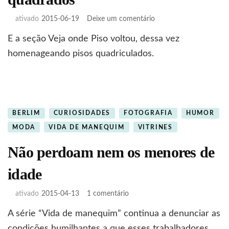
em
ativado
2015-06-19
Deixe um comentário
Veja
E a seção Veja onde Piso voltou, dessa vez
onde
piso:
homenageando pisos quadriculados.
especial
quadrados
BERLIM
CURIOSIDADES
FOTOGRAFIA
HUMOR
MODA
VIDA DE MANEQUIM
VITRINES
Não perdoam nem os menores de
idade
em
ativado
2015-04-13
1 comentário
Não
A série “Vida de manequim” continua a denunciar as
perdoam
nem
condições humilhantes a que esses trabalhadores