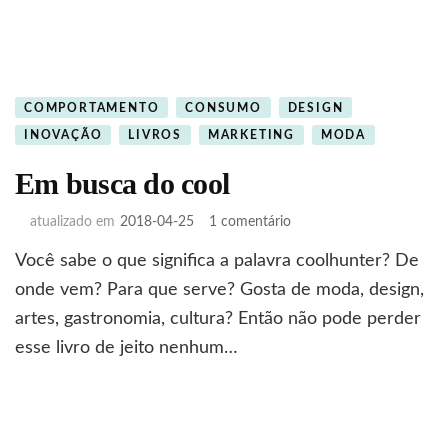
COMPORTAMENTO
CONSUMO
DESIGN
INOVAÇÃO
LIVROS
MARKETING
MODA
Em busca do cool
em
atualizado em
2018-04-25
1 comentário
Em
Você sabe o que significa a palavra coolhunter? De
busca
do
onde vem? Para que serve? Gosta de moda, design,
cool
artes, gastronomia, cultura? Então não pode perder
esse livro de jeito nenhum…