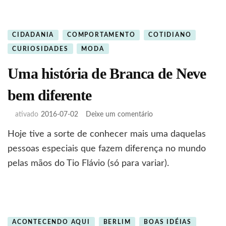
CIDADANIA
COMPORTAMENTO
COTIDIANO
CURIOSIDADES
MODA
Uma história de Branca de Neve
bem diferente
em
ativado
2016-07-02
Deixe um comentário
Uma
Hoje tive a sorte de conhecer mais uma daquelas
história
de
pessoas especiais que fazem diferença no mundo
Branca
pelas mãos do Tio Flávio (só para variar).
de
Neve
bem
diferente
ACONTECENDO AQUI
BERLIM
BOAS IDÉIAS