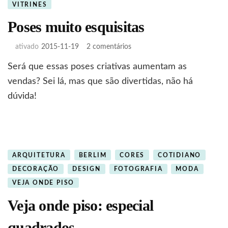
VITRINES
Poses muito esquisitas
em
ativado
2015-11-19
2 comentários
Poses
Será que essas poses criativas aumentam as
muito
esquisitas
vendas? Sei lá, mas que são divertidas, não há
dúvida!
ARQUITETURA
BERLIM
CORES
COTIDIANO
DECORAÇÃO
DESIGN
FOTOGRAFIA
MODA
VEJA ONDE PISO
Veja onde piso: especial
quadrados