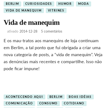
BERLIM
CURIOSIDADES
HUMOR
MODA
VIDA DE MANEQUIM
VITRINES
Vida de manequim
em
ativado
2014-12-28
5 comentários
Vida
E os mau-tratos aos manequins de loja continuam
de
manequim
em Berlim, a tal ponto que fui obrigada a criar uma
nova categoria de posts, a “vida de manequim”. Veja
as denúncias mais recentes e compartilhe. Isso não
pode ficar impune!
ACONTECENDO AQUI
BERLIM
BOAS IDÉIAS
COMUNICAÇÃO
CONSUMO
COTIDIANO