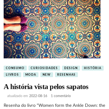
CONSUMO
CURIOSIDADES
DESIGN
HISTÓRIA
LIVROS
MODA
NEW
RESENHAS
A história vista pelos sapatos
em
atualizado em
2022-08-16
1 comentário
A
Resenha do livro “Women form the Ankle Down: the
história