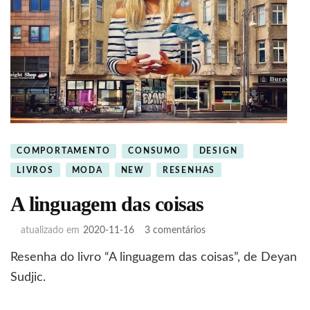
COMPORTAMENTO
CONSUMO
DESIGN
LIVROS
MODA
NEW
RESENHAS
A linguagem das coisas
em
atualizado em
2020-11-16
3 comentários
A
Resenha do livro “A linguagem das coisas”, de Deyan
linguagem
das
Sudjic.
coisas