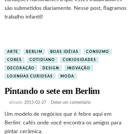
os
são submetidos diariamente. Nesse post, flagramos
menores
trabalho infantil!
de
idade
ARTE
BERLIM
BOAS IDÉIAS
CONSUMO
CORES
COTIDIANO
CURIOSIDADES
DECORAÇÃO
DESIGN
INOVAÇÃO
LOJINHAS CURIOSAS
MODA
Pintando o sete em Berlim
em
ativado
2015-02-27
Deixe um comentário
Pintando
Um modelo de negócios que é febre aqui em
o
sete
Berlim: cafés onde você encontra os amigos para
em
pintar cerâmica.
Berlim