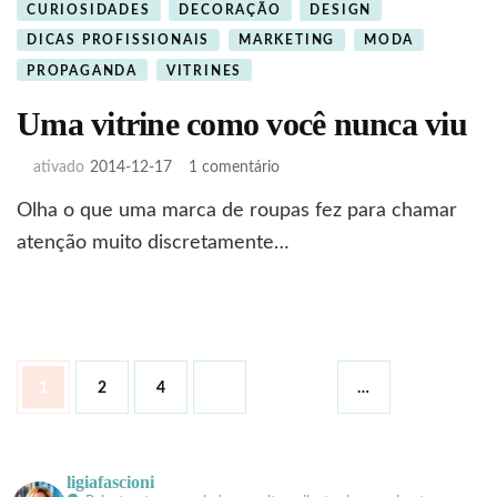
CURIOSIDADES
DECORAÇÃO
DESIGN
DICAS PROFISSIONAIS
MARKETING
MODA
PROPAGANDA
VITRINES
Uma vitrine como você nunca viu
em
ativado
2014-12-17
1 comentário
Uma
Olha o que uma marca de roupas fez para chamar
vitrine
como
atenção muito discretamente…
você
nunca
viu
Paginação
Página
Página
Página
1
2
4
…
de
posts
ligiafascioni