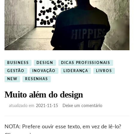
BUSINESS
DESIGN
DICAS PROFISSIONAIS
GESTÃO
INOVAÇÃO
LIDERANÇA
LIVROS
NEW
RESENHAS
Muito além do design
em
atualizado em
2021-11-15
Deixe um comentário
Muito
além
do
NOTA: Prefere ouvir esse texto, em vez de lê-lo?
design