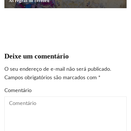
As regras do cérebro
corporativa
marketing
tipografia
curiosidades
dicas profissionais
inovação
livros
7 exemplos de design da contradição
marketing
Será que você é um iconoclasta?
Deixe um comentário
O seu endereço de e-mail não será publicado.
Campos obrigatórios são marcados com
*
Comentário