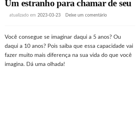
Um estranho para chamar de seu
em
atualizado em
2023-03-23
Deixe um comentário
Um
estranho
para
Você consegue se imaginar daqui a 5 anos? Ou
chamar
daqui a 10 anos? Pois saiba que essa capacidade vai
de
seu
fazer muito mais diferença na sua vida do que você
imagina. Dá uma olhada!