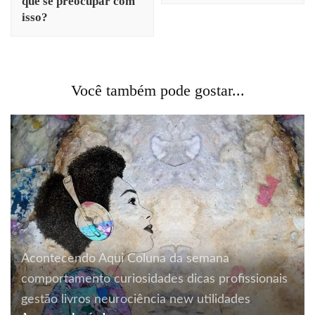
que se preocupar com
isso?
Você também pode gostar...
Acontecendo Aqui
Coluna da semana
comportamento
curiosidades
dicas profissionais
gestão
livros
neurociência
new
utilidades
comunicação
design
gestão
identidade
Acontecendo Aqui
Coluna da semana