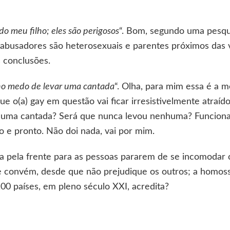
 meu filho; eles são perigosos
“. Bom, segundo uma pesqu
abusadores são heterosexuais e parentes próximos das ví
s conclusões.
ho medo de levar uma cantada
“. Olha, para mim essa é a m
e o(a) gay em questão vai ficar irresistivelmente atraído
 uma cantada? Será que nunca levou nenhuma? Funciona a
ão e pronto. Não doi nada, vai por mim.
uta pela frente para as pessoas pararem de se incomoda
e convém, desde que não prejudique os outros; a homoss
0 países, em pleno século XXI, acredita?