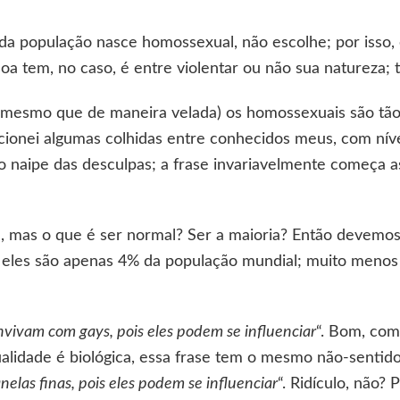
da população nasce homossexual, não escolhe; por isso,
a tem, no caso, é entre violentar ou não sua natureza; te
 (mesmo que de maneira velada) os homossexuais são tão
cionei algumas colhidas entre conhecidos meus, com nív
 o naipe das desculpas; a frase invariavelmente começa a
e, mas o que é ser normal? Ser a maioria? Então devemos
s eles são apenas 4% da população mundial; muito menos
vivam com gays, pois eles podem se influenciar
“. Bom, com
alidade é biológica, essa frase tem o mesmo não-sentido
elas finas, pois eles podem se influenciar
“. Ridículo, não? 