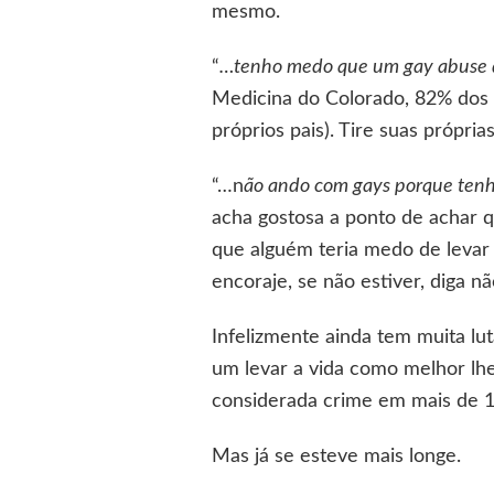
mesmo.
“
…tenho medo que um gay abuse do
Medicina do Colorado, 82% dos 
próprios pais). Tire suas própria
“…n
ão ando com gays porque ten
acha gostosa a ponto de achar qu
que alguém teria medo de levar
encoraje, se não estiver, diga n
Infelizmente ainda tem muita l
um levar a vida como melhor lh
considerada crime em mais de 10
Mas já se esteve mais longe.