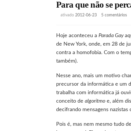
Para que não se per
e
ativado
2012-06-23
5 comentários
Pa
q
n
Hoje aconteceu a
Parada Gay
aq
se
de New York, onde, em 28 de j
p
ma
contra a homofobia. Com o tempo,
Tu
também).
Nesse ano, mais um motivo cham
precursor da informática e um 
trabalha com informática já ouvi
conceito de
algoritmo
e, além di
decifrando mensagens nazistas c
Pois é, mas nem mesmo tudo de s