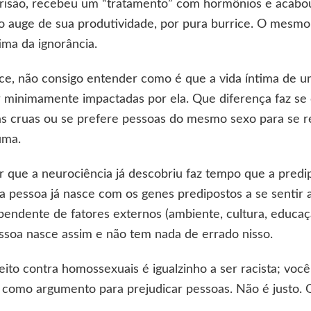
risão, recebeu um “tratamento” com hormônios e acabou
o auge de sua produtividade, por pura burrice. O mesm
ima da ignorância.
rce, não consigo entender como é que a vida íntima de
 minimamente impactadas por ela. Que diferença faz se 
as cruas ou se prefere pessoas do mesmo sexo para se r
uma.
r que a neurociência já descobriu faz tempo que a predi
a pessoa já nasce com os genes predipostos a se sentir 
ndente de fatores externos (ambiente, cultura, educaçã
ssoa nasce assim e não tem nada de errado nisso.
eito contra homossexuais é igualzinho a ser racista; voc
e como argumento para prejudicar pessoas. Não é justo.