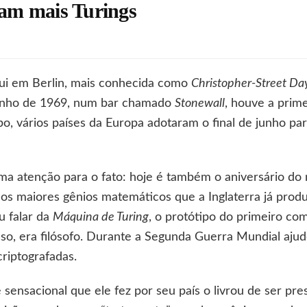
cam mais Turings
m
ra
ue
ão
ui em Berlin, mais conhecida como
Christopher-Street Da
unho de 1969, num bar chamado
Stonewall
, houve a prim
ercam
is
 vários países da Europa adotaram o final de junho para 
rings
a atenção para o fato: hoje é também o aniversário do 
dos maiores gênios matemáticos que a Inglaterra já pro
u falar da
Máquina de Turing
, o protótipo do primeiro co
sso, era filósofo. Durante a Segunda Guerra Mundial ajud
riptografadas.
ensacional que ele fez por seu país o livrou de ser pre