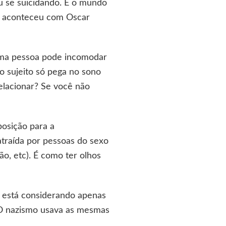
 se suicidando. E o mundo
o aconteceu com Oscar
 uma pessoa pode incomodar
o sujeito só pega no sono
elacionar? Se você não
posição para a
atraída por pessoas do sexo
o, etc). É como ter olhos
ê está considerando apenas
 O nazismo usava as mesmas