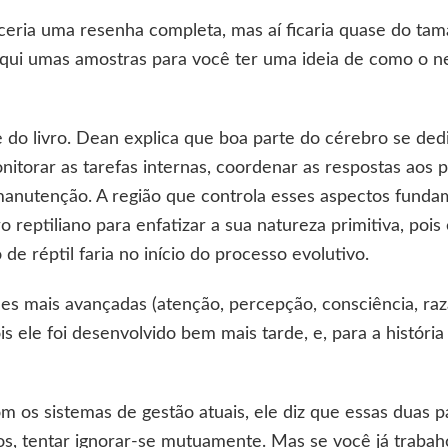
eria uma resenha completa, mas aí ficaria quase do tama
aqui umas amostras para você ter uma ideia de como o n
 do livro. Dean explica que boa parte do cérebro se ded
onitorar as tarefas internas, coordenar as respostas aos
manutenção. A região que controla esses aspectos funda
reptiliano para enfatizar a sua natureza primitiva, pois
e réptil faria no início do processo evolutivo.
ades mais avançadas (atenção, percepção, consciência, ra
ois ele foi desenvolvido bem mais tarde, e, para a histór
 os sistemas de gestão atuais, ele diz que essas duas p
s, tentar ignorar-se mutuamente. Mas se você já traba