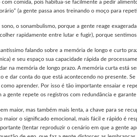
com comida, pois habitua-se facilmente a pedir aliment
orário” (a gente passa anos treinando o moço para repe
o sono, o sonambulismo, porque a gente reage exagera
colher rapidamente entre lutar e fugir), porque sentimo
antíssimo falando sobre a memória de longo e curto pra
ica) e seu espaço sua capacidade rápida de processam
dar na memória de longo prazo. A memória curta está 
o e dar conta do que está acontecendo no presente. Se 
como aprender. Por isso é tão importante ensaiar e repe
 a gente repete os registros com redundância e garante
bem maior, mas também mais lenta, a chave para se rec
 maior o significado emocional, mais fácil e rápido é re
ortante (tentar reproduzir o cenário em que a gente ap
questão de ego, que faz a gente distorcer as lembranças