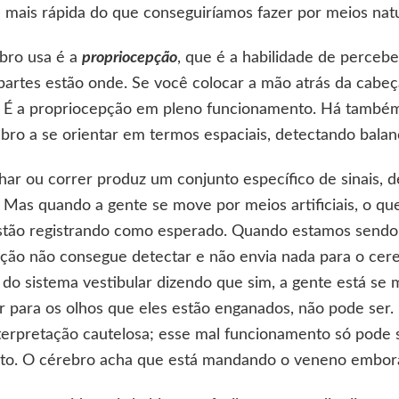
e mais rápida do que conseguiríamos fazer por meios natu
bro usa é a
propriocepção
, que é a habilidade de percebe
partes estão onde. Se você colocar a mão atrás da cabe
. É a propriocepção em pleno funcionamento. Há també
ebro a se orientar em termos espaciais, detectando bala
 ou correr produz um conjunto específico de sinais, d
. Mas quando a gente se move por meios artificiais, o q
stão registrando como esperado. Quando estamos sendo a
ção não consegue detectar e não envia nada para o cereb
do sistema vestibular dizendo que sim, a gente está se
r para os olhos que eles estão enganados, não pode ser.
nterpretação cautelosa; esse mal funcionamento só pode 
mito. O cérebro acha que está mandando o veneno embor