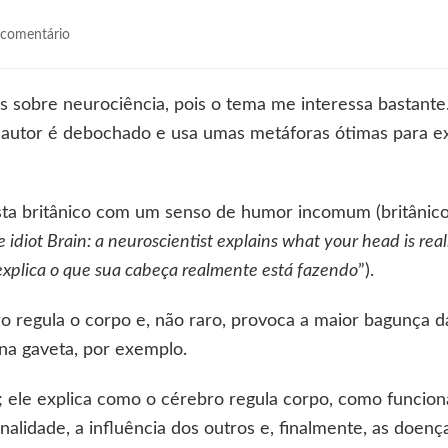
em
comentário
O
cérebro
idiota
vros sobre neurociência, pois o tema me interessa bastante
O autor é debochado e usa umas metáforas ótimas para ex
ta britânico com um senso de humor incomum (britânico
 idiot Brain: a neuroscientist explains what your head is real
 explica o que sua cabeça realmente está fazendo
”).
o regula o corpo e, não raro, provoca a maior bagunça d
na gaveta, por exemplo.
os; ele explica como o cérebro regula corpo, como funcio
onalidade, a influência dos outros e, finalmente, as doen