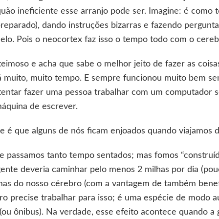
quão ineficiente esse arranjo pode ser. Imagine: é como 
eparado), dando instruções bizarras e fazendo pergunta
lo. Pois o neocortex faz isso o tempo todo com o cereb
imoso e acha que sabe o melhor jeito de fazer as coisas,
há muito, muito tempo. E sempre funcionou muito bem se
tentar fazer uma pessoa trabalhar com um computador s
áquina de escrever.
ue é que alguns de nós ficam enjoados quando viajamos 
e passamos tanto tempo sentados; mas fomos “construí
nte deveria caminhar pelo menos 2 milhas por dia (pou
imas do nosso cérebro (com a vantagem de também benefic
 precise trabalhar para isso; é uma espécie de modo au
o (ou ônibus). Na verdade, esse efeito acontece quando a