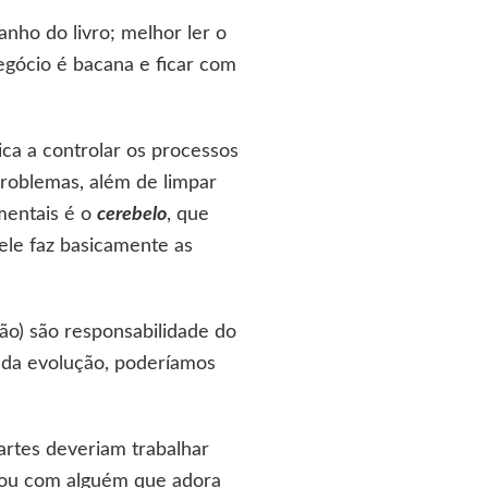
nho do livro; melhor ler o
egócio é bacana e ficar com
ica a controlar os processos
 problemas, além de limpar
mentais é o
cerebelo
, que
 ele faz basicamente as
zão) são responsabilidade do
ia da evolução, poderíamos
artes deveriam trabalhar
hou com alguém que adora