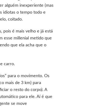
ter alguém inexperiente (mas
s idiotas o tempo todo e
elo, coitado.
 pois é mais velho e já está
m esse millenial metido que
endo que ela acha que o
de carro.
dos” para o movimento. Os
co mais de 3 km) para
iar o resto do corpo). A
tomático para ele. Aí é que
 gente se move