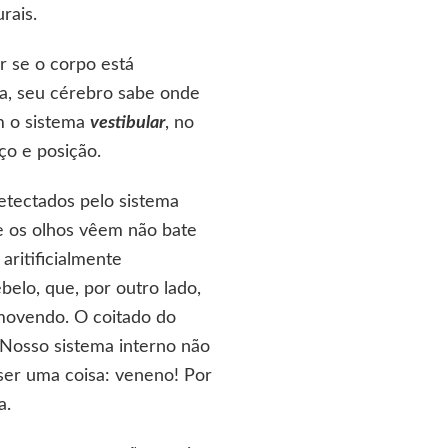
rais.
r se o corpo está
ça, seu cérebro sabe onde
m o sistema
vestibular
, no
nço e posição.
etectados pelo sistema
ue os olhos vêem não bate
ritificialmente
elo, que, por outro lado,
 movendo. O coitado do
 Nosso sistema interno não
ser uma coisa: veneno! Por
a.