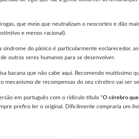
s drogas, que meio que neutralizam o neocortex e dão ma
nstintivo e menos racional).
a síndrome do pânico é particularmente esclarecedor, a
 de outros seres humanos para se desenvolver.
coisa bacana que não cabe aqui. Recomendo muitíssimo q
 o mecanismo de recompensas do seu cérebro vai ser sen
ersão em português com o ridículo título “
O cérebro que
mpre prefiro ler o original. Dificilmente compraria um l