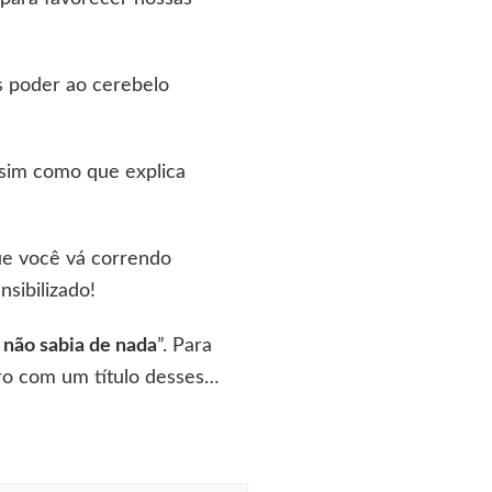
is poder ao cerebelo
ssim como que explica
ue você vá correndo
sibilizado!
 não sabia de nada
”. Para
ivro com um título desses…