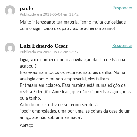
paulo
Responder
Publicado em
2011-05-04 em 11:42
Muito interessante tua matéria. Tenho muita curiosidade
com o significado das palavras. te achei o maximo!
Luiz Eduardo Cesar
Responder
Publicado em
2013-05-08 em 23:57
Ligia, você conhece como a civilização da ilha de Páscoa
acabou ?
Eles exauriram todos os recursos naturais da ilha. Numa
analogia com o mundo empresarial, eles faliram.
Entraram em colapso. Essa matéria está numa edição da
revista Scientific American, que não sei precisar agora, mas
eu a tenho.
Acho bem ilustrativo esse termo ser de lá.
“pedir emprestadas, uma por uma, as coisas da casa de um
amigo até não sobrar mais nada”.
Abraço