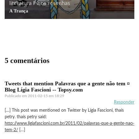
literatura
livros
resenhas
curiosidades
dicas profissionais
filosofia
A Trança
literatura
livros
utilidades
Dieta literária: devorando os livros certos
5 comentários
Tweets that mention Palavras que a gente não tem ¤
Blog Lígia Fascioni -- Topsy.com
Publicado em
2011-02-15 em 18:29
Responder
[…] This post was mentioned on Twitter by Lígia Fascioni, thaís
petry. thaís petry said:
http://www.ligiafascioni.com.br/2011/02/palavras-que-a-gente-nao-
tem-2/
[…]