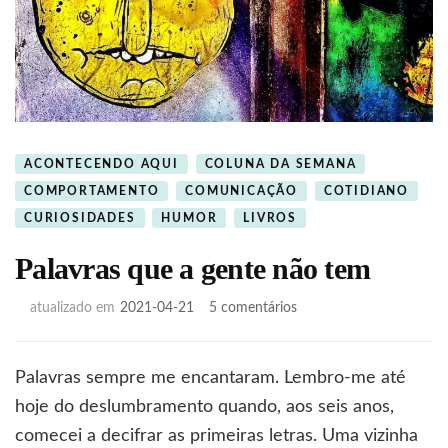
ACONTECENDO AQUI
COLUNA DA SEMANA
COMPORTAMENTO
COMUNICAÇÃO
COTIDIANO
CURIOSIDADES
HUMOR
LIVROS
Palavras que a gente não tem
em
atualizado em
2021-04-21
5 comentários
Palavras
que
a
Palavras sempre me encantaram. Lembro-me até
gente
hoje do deslumbramento quando, aos seis anos,
não
tem
comecei a decifrar as primeiras letras. Uma vizinha