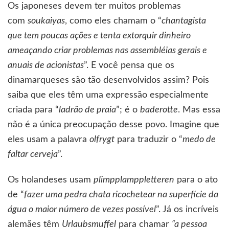
Os japoneses devem ter muitos problemas
com
soukaiyas
, como eles chamam o “
chantagista
que tem poucas ações e tenta extorquir dinheiro
ameaçando criar problemas nas assembléias gerais e
anuais de acionistas
”. E você pensa que os
dinamarqueses são tão desenvolvidos assim? Pois
saiba que eles têm uma expressão especialmente
criada para “
ladrão de praia
”; é o
baderotte
. Mas essa
não é a única preocupação desse povo. Imagine que
eles usam a palavra
olfrygt
para traduzir o “
medo de
faltar cerveja
”.
Os holandeses usam
plimpplamppletteren
para o ato
de “
fazer uma pedra chata ricochetear na superfície da
água o maior número de vezes possível
”. Já os incríveis
alemães têm
Urlaubsmuffel
para chamar
“a pessoa