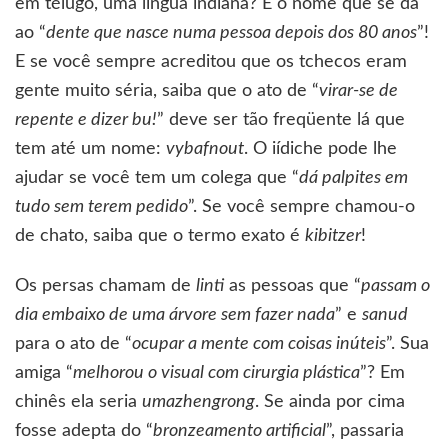
em télugo, uma língua indiana? É o nome que se dá
ao “
dente que nasce numa pessoa depois dos 80 anos
”!
E se você sempre acreditou que os tchecos eram
gente muito séria, saiba que o ato de “
virar-se de
repente e dizer bu!
” deve ser tão freqüente lá que
tem até um nome:
vybafnout
. O iídiche pode lhe
ajudar se você tem um colega que “
dá palpites em
tudo sem terem pedido
”. Se você sempre chamou-o
de chato, saiba que o termo exato é
kibitzer
!
Os persas chamam de
linti
as pessoas que “
passam o
dia embaixo de uma árvore sem fazer nada
” e
sanud
para o ato de “
ocupar a mente com coisas inúteis
”. Sua
amiga “
melhorou o visual com cirurgia plástica
”? Em
chinês ela seria
umazhengrong
. Se ainda por cima
fosse adepta do “
bronzeamento artificial
”, passaria