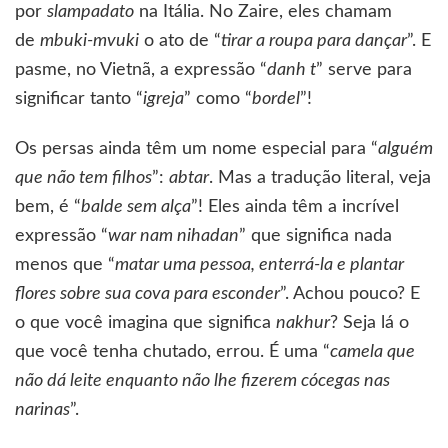
por
slampadato
na Itália. No Zaire, eles chamam
de
mbuki-mvuki
o ato de “
tirar a roupa para dançar
”. E
pasme, no Vietnã, a expressão “
danh t
” serve para
significar tanto “
igreja
” como “
bordel
”!
Os persas ainda têm um nome especial para “
alguém
que não tem filhos
”:
abtar
. Mas a tradução literal, veja
bem, é “
balde sem alça
”! Eles ainda têm a incrível
expressão “
war nam nihadan
” que significa nada
menos que “
matar uma pessoa, enterrá-la e plantar
flores sobre sua cova para esconder
”. Achou pouco? E
o que você imagina que significa
nakhur
? Seja lá o
que você tenha chutado, errou. É uma “
camela que
não dá leite enquanto não lhe fizerem cócegas nas
narinas
”.