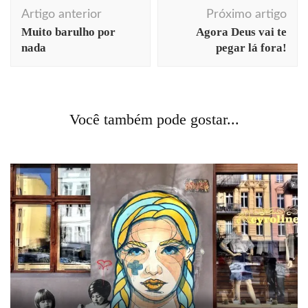
Navegação
Artigo anterior
Próximo artigo
de
Muito barulho por
Agora Deus vai te
post
nada
pegar lá fora!
comportamento
cursos
dicas profissionais
gestão
utilidades
Você também pode gostar...
Arquitetura do treinamento
Acontecendo Aqui
Coluna da semana
comportamento
comunicação
cotidiano