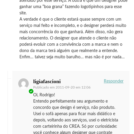
atendido por esse serviço. A outra é que um designer pode
ganhar uma “boa grana” fazendo logotipinhos para esse
site.
A verdade é que o cliente estará quase sempre com um
serviço mal feito e incompleto, e o designer perderá muito
mais concorrência do que ganhará. Além disso, não gera
relacionamento. O designer que atende o cliente não
poderá evoluir com a convivência com a marca e nem o
dono da marca terá alguém que realmente a entende.
Enfim… talvez seja muito barulho… mas não é por nada…
ligiafascioni
Responder
Publicado em
2011-09-20 em 12:06
Oi, Rodrigo!
Entendo perfeitamente seu argumento e
concordo que design é serviço, não produto.
Usei o sofá apenas para ficar mais didático e
depois, voltando aos serviços, usei o eletricista
com carteirinha do CREA. Só por curiosidade:
você conhece algum designer que contrate