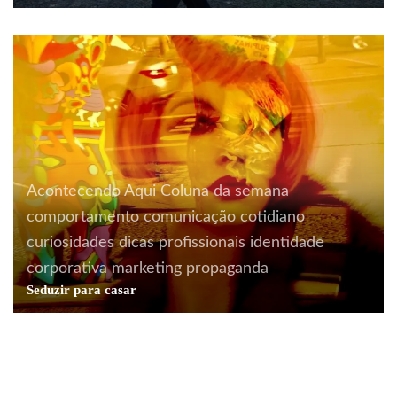
Acontecendo Aqui
Coluna da semana
comportamento
comunicação
cotidiano
curiosidades
dicas profissionais
identidade
corporativa
marketing
propaganda
Acontecendo Aqui
Coluna da semana
Seduzir para casar
comportamento
cotidiano
design
ecodesign
Design para o futuro