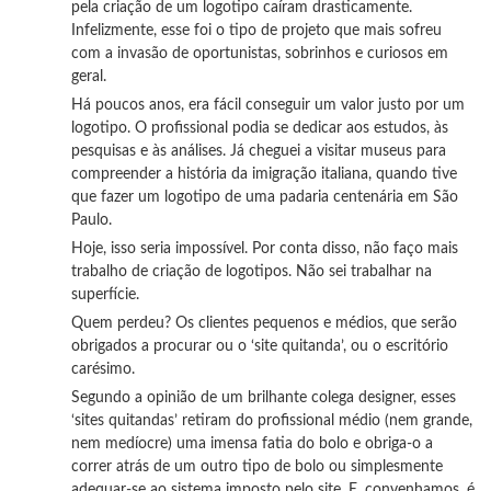
pela criação de um logotipo caíram drasticamente.
Infelizmente, esse foi o tipo de projeto que mais sofreu
com a invasão de oportunistas, sobrinhos e curiosos em
geral.
Há poucos anos, era fácil conseguir um valor justo por um
logotipo. O profissional podia se dedicar aos estudos, às
pesquisas e às análises. Já cheguei a visitar museus para
compreender a história da imigração italiana, quando tive
que fazer um logotipo de uma padaria centenária em São
Paulo.
Hoje, isso seria impossível. Por conta disso, não faço mais
trabalho de criação de logotipos. Não sei trabalhar na
superfície.
Quem perdeu? Os clientes pequenos e médios, que serão
obrigados a procurar ou o ‘site quitanda’, ou o escritório
carésimo.
Segundo a opinião de um brilhante colega designer, esses
‘sites quitandas’ retiram do profissional médio (nem grande,
nem medíocre) uma imensa fatia do bolo e obriga-o a
correr atrás de um outro tipo de bolo ou simplesmente
adequar-se ao sistema imposto pelo site. E, convenhamos, é