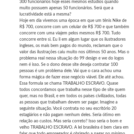
300 funcionários hoje esses mesmos estúdios quando
muito possuem apenas 50 funcionários. Será que a
lucratividade está a mesma?
Hoje em dia vivemos uma época em que um tênis Nike de
R$ 700, concorre com um celular de R$ 700 e que também
concorre com uma viajem pelos mesmos R$ 700. Tudo
concorre entre si. Eu li em algum lugar que os ilustradores
ingleses, os mais bem pagos do mundo, reclamam que o
valor das ilustrações caiu muito nos últimos 50 anos. Mas o
problema real nessa situação do 99 design e we do logos
nem é isso. Se o dono desse site deseja contratar 100
pessoas é um problema dele. Vai que o cara achou uma
forma mágica de fazer esse negócio viável. Ele até achou.
Essa formula se chama TRABALHO ESCRAVO. Quase
todos concordamos que trabalha nesse tipo de site quem
quer, mas no Brasil, e em todos os países civilizados, todas
as pessoas que trabalham devem ser pagar. Imagine a
seguinte situação. Você contrata no seu escritório 20
estagiários e não pagam nenhum deles. Seria ótimo em
relação ao custos. Mas seria correto? Isso seria o bom e
velho TRABALHO ESCRAVO. A lei brasileira é bem clara em
falar que todo empregador é obrigado a pagar no mínimo