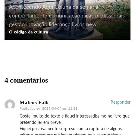
Acontecendo Aqui
Coluna da semana
comportamento
comunicação
dicas profissionais
gestão
inovação
liderança
livros
new
O código da cultura
curiosidades
literatura
livros
As entrelinhas da vida do Sidney Sheldon
4 comentários
Mateus Falk
Responder
Publicado em
2019-04-04 em 11:31
Gostei muito do texto e fiquei interessadíssimo no livro que
pretendo ler em breve.
Fiquei positivamente surpreso com a ruptura de alguns