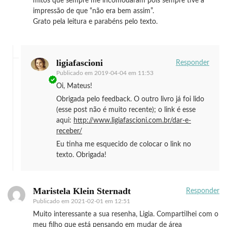
mitos que sempre me incomodaram pois sempre tive a
impressão de que “não era bem assim”.
Grato pela leitura e parabéns pelo texto.
ligiafascioni
Responder
Publicado em
2019-04-04 em 11:53
Oi, Mateus!
Obrigada pelo feedback. O outro livro já foi lido
(esse post não é muito recente); o link é esse
aqui:
http://www.ligiafascioni.com.br/dar-e-
receber/
Eu tinha me esquecido de colocar o link no
texto. Obrigada!
Maristela Klein Sternadt
Responder
Publicado em
2021-02-01 em 12:51
Muito interessante a sua resenha, Ligia. Compartilhei com o
meu filho que está pensando em mudar de área