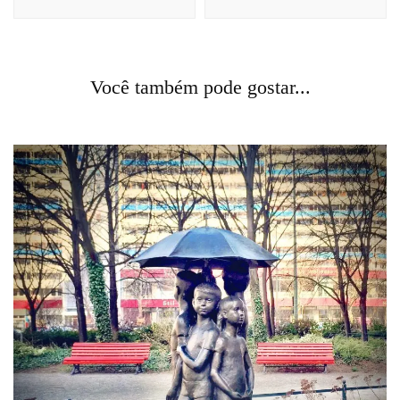
post
comunicação
contículos
curiosidades
humor
Você também pode gostar...
Necedade, noitada e bacteriano