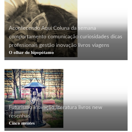
Acontecendo Aqui
Coluna da semana
comportamento
comunicação
curiosidades
dicas
profissionais
gestão
inovação
livros
viagens
O olhar do hipopótamo
arquitetura
arte
Berlim
comportamento
Futurismo
inovação
literatura
livros
new
comunicação
consumo
cores
cotidiano
resenhas
curiosidades
design
dicas profissionais
ecodesign
Cinco mentes
embalagem
estantes
eventos
moda