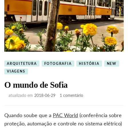
ARQUITETURA
FOTOGRAFIA
HISTÓRIA
NEW
VIAGENS
O mundo de Sofia
em
atualizado em
2018-06-29
1 comentário
O
mundo
de
Quando soube que a
PAC World
(conferência sobre
Sofia
proteção, automação e controle no sistema elétrico)