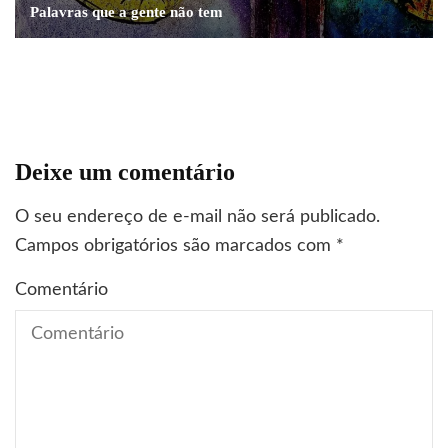
Palavras que a gente não tem
profissionais
gestão
liderança
livros
Pra que brigar?
Deixe um comentário
O seu endereço de e-mail não será publicado.
Campos obrigatórios são marcados com
*
Comentário