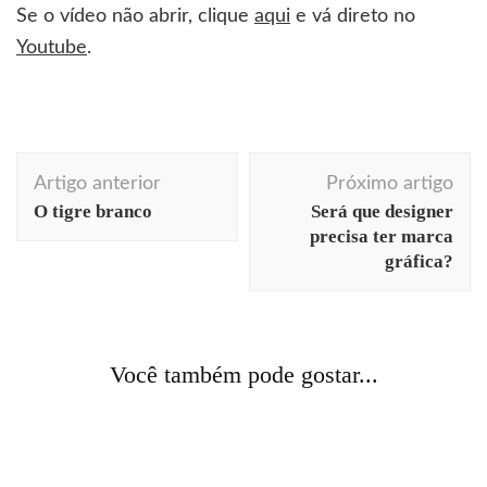
Se o vídeo não abrir, clique
aqui
e vá direto no
Youtube
.
Navegação
Artigo anterior
Próximo artigo
de
O tigre branco
Será que designer
post
precisa ter marca
gráfica?
arquitetura
arte
cores
curiosidades
fotografia
Acontecendo Aqui
boas maneiras
Coluna da
história
viagens
semana
comida
comportamento
comunicação
Você também pode gostar...
A cidade fortificada de Nuremberg
cotidiano
curiosidades
comportamento
consumo
curiosidades
design
Pirulito que não bate
inovação
literatura
livros
moda
Cool hunter