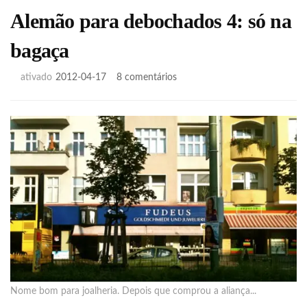
Alemão para debochados 4: só na
bagaça
em
ativado
2012-04-17
8 comentários
Alemão
para
debochados
4:
só
na
bagaça
Nome bom para joalheria. Depois que comprou a aliança...