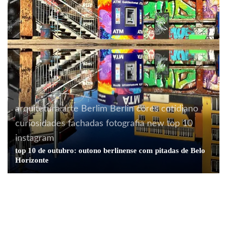
arquitetura
arte
Berlim
Berlin
cores
cotidiano
curiosidades
fachadas
fotografia
new
top 10
instagram
alemão para debochados
comunicação
top 10 de outubro: outono berlinense com pitadas de Belo
Horizonte
curiosidades
humor
Alemão para debochados 1: política
Acontecendo Aqui
Coluna da semana
cotidiano
Sustentabilidade de quê?