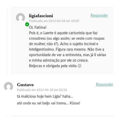
ligiafascioni
Responder
Publicado em
2012-04-18 em 10:05
Oi, Fatima!
Pois é, o Laerte é aquele cartunista que faz
crossdress (ou algo assim; se veste com roupas
de mulher, não é?). Acho o sujeito incrível e
inteligentíssimo. Figura rara mesmo. Não tive a
oportunidade de ver a entrevista, mas já li várias
e minha admiração por ele só cresce.
Beijocas e obrigada pela visita 🙂
Gustavo
Responder
Publicado em
2012-04-18 em 02:26
tá maliciosa hoje hem Lígia? haha…
até onde eu sei beijo vai trema… Küsse!