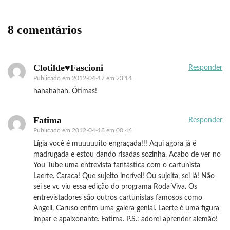
8 comentários
Clotilde♥Fascioni
Responder
Publicado em
2012-04-17 em 23:14
hahahahah. Ótimas!
Fatima
Responder
Publicado em
2012-04-18 em 00:46
Lígia você é muuuuuito engraçada!!! Aqui agora já é
madrugada e estou dando risadas sozinha. Acabo de ver no
You Tube uma entrevista fantástica com o cartunista
Laerte. Caraca! Que sujeito incrível! Ou sujeita, sei lá! Não
sei se vc viu essa edição do programa Roda Viva. Os
entrevistadores são outros cartunistas famosos como
Angeli, Caruso enfim uma galera genial. Laerte é uma figura
ímpar e apaixonante. Fatima. P.S.: adorei aprender alemão!