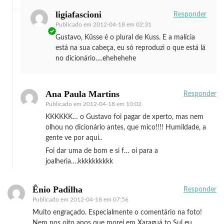
ligiafascioni
Responder
Publicado em
2012-04-18 em 02:31
Gustavo, Küsse é o plural de Kuss. E a malícia
está na sua cabeça, eu só reproduzi o que está lá
no dicionário….ehehehehe
Ana Paula Martins
Responder
Publicado em
2012-04-18 em 10:02
KKKKKK… o Gustavo foi pagar de xperto, mas nem
olhou no dicionário antes, que mico!!!! Humildade, a
gente ve por aqui..
Foi dar uma de bom e si f… oi para a
joalheria….kkkkkkkkkk
Ênio Padilha
Responder
Publicado em
2012-04-18 em 07:56
Muito engraçado. Especialmente o comentário na foto!
Nem nos oito anos que morei em Xaraguá to Sul eu