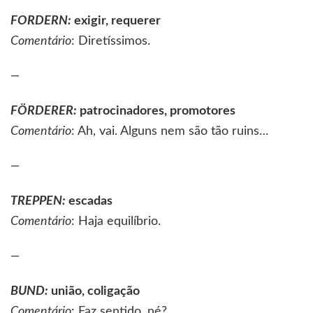
FORDERN
:
exigir, requerer
Comentário
: Diretíssimos.
—
FÖRDERER
:
patrocinadores, promotores
Comentário
: Ah, vai. Alguns nem são tão ruins…
—
TREPPEN
:
escadas
Comentário
: Haja equilíbrio.
—
BUND
:
união, coligação
Comentário
: Faz sentido, né?