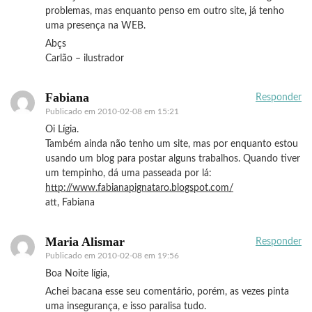
problemas, mas enquanto penso em outro site, já tenho
uma presença na WEB.
Abçs
Carlão – ilustrador
Fabiana
Responder
Publicado em
2010-02-08 em 15:21
Oi Lígia.
Também ainda não tenho um site, mas por enquanto estou
usando um blog para postar alguns trabalhos. Quando tiver
um tempinho, dá uma passeada por lá:
http://www.fabianapignataro.blogspot.com/
att, Fabiana
Maria Alismar
Responder
Publicado em
2010-02-08 em 19:56
Boa Noite lígia,
Achei bacana esse seu comentário, porém, as vezes pinta
uma insegurança, e isso paralisa tudo.