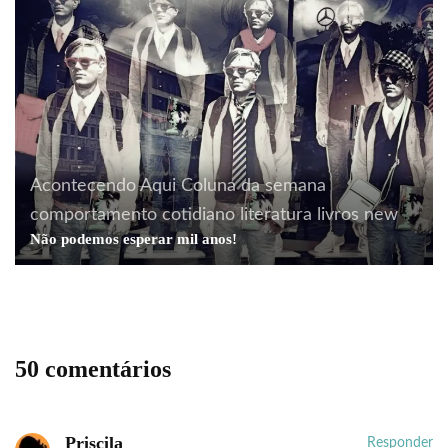
Acontecendo Aqui
Coluna da semana
comportamento
cotidiano
literatura
livros
new
Não podemos esperar mil anos!
50 comentários
Priscila
Responder