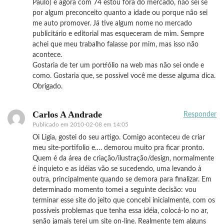
Paulo) e agora com 74 estou fora do mercado, não sei se
por algum preconceito quanto a idade ou porque não sei
me auto promover. Já tive algum nome no mercado
publicitário e editorial mas esqueceram de mim. Sempre
achei que meu trabalho falasse por mim, mas isso não
acontece.
Gostaria de ter um portfólio na web mas não sei onde e
como. Gostaria que, se possível você me desse alguma dica.
Obrigado.
Carlos A Andrade
Responder
Publicado em
2010-02-08 em 14:05
Oi Ligia, gostei do seu artigo. Comigo aconteceu de criar
meu site-portifolio e…. demorou muito pra ficar pronto.
Quem é da área de criação/ilustração/design, normalmente
é inquieto e as idéias vão se sucedendo, uma levando à
outra, principalmente quando se demora para finalizar. Em
determinado momento tomei a seguinte decisão: vou
terminar esse site do jeito que concebi inicialmente, com os
possíveis problemas que tenha essa idéia, colocá-lo no ar,
senão jamais terei um site on-line. Realmente tem alguns