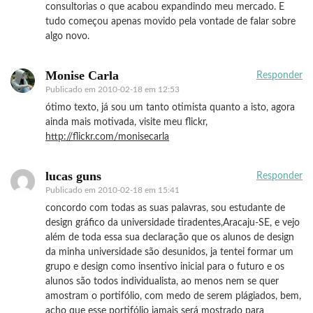
consultorias o que acabou expandindo meu mercado. E
tudo começou apenas movido pela vontade de falar sobre
algo novo.
Monise Carla
Responder
Publicado em
2010-02-18 em 12:53
ótimo texto, já sou um tanto otimista quanto a isto, agora
ainda mais motivada, visite meu flickr,
http://flickr.com/monisecarla
lucas guns
Responder
Publicado em
2010-02-18 em 15:41
concordo com todas as suas palavras, sou estudante de
design gráfico da universidade tiradentes,Aracaju-SE, e vejo
além de toda essa sua declaração que os alunos de design
da minha universidade são desunidos, ja tentei formar um
grupo e design como insentivo inicial para o futuro e os
alunos são todos individualista, ao menos nem se quer
amostram o portifólio, com medo de serem plágiados, bem,
acho que esse portifólio jamais será mostrado para