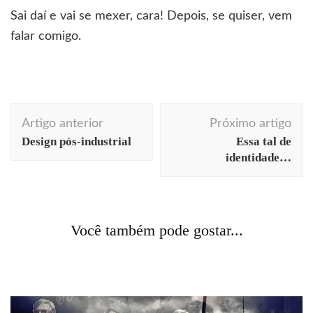
Sai daí e vai se mexer, cara! Depois, se quiser, vem
falar comigo.
Navegação
Artigo anterior
Próximo artigo
de
Design pós-industrial
Essa tal de
post
identidade…
cotidiano
curiosidades
fotografia
viagens
Acontecendo Aqui
Coluna da semana
cotidiano
Você também pode gostar...
O barco e a aurora
filosofia
livros
Segredo não é para contar!