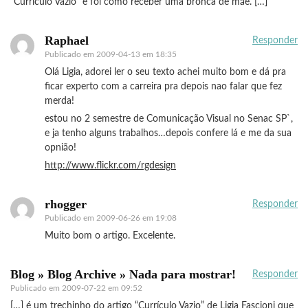
“Currículo Vazio” e foi como receber uma bronca de mãe. […]
Raphael
Responder
Publicado em
2009-04-13 em 18:35
Olá Ligia, adorei ler o seu texto achei muito bom e dá pra
ficar experto com a carreira pra depois nao falar que fez
merda!
estou no 2 semestre de Comunicação Visual no Senac SP`,
e ja tenho alguns trabalhos…depois confere lá e me da sua
opnião!
http://www.flickr.com/rgdesign
rhogger
Responder
Publicado em
2009-06-26 em 19:08
Muito bom o artigo. Excelente.
Blog » Blog Archive » Nada para mostrar!
Responder
Publicado em
2009-07-22 em 09:52
[…] é um trechinho do artigo “Currículo Vazio” de Ligia Fascioni que