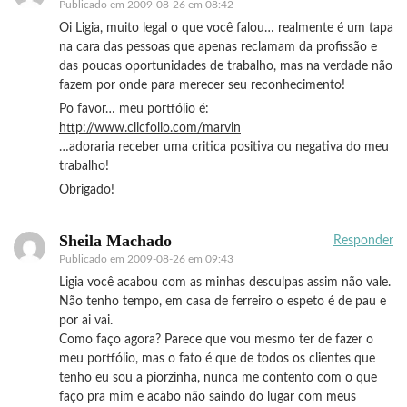
Publicado em
2009-08-26 em 08:42
Oi Ligia, muito legal o que você falou… realmente é um tapa
na cara das pessoas que apenas reclamam da profissão e
das poucas oportunidades de trabalho, mas na verdade não
fazem por onde para merecer seu reconhecimento!
Po favor… meu portfólio é:
http://www.clicfolio.com/marvin
…adoraria receber uma critica positiva ou negativa do meu
trabalho!
Obrigado!
Sheila Machado
Responder
Publicado em
2009-08-26 em 09:43
Ligia você acabou com as minhas desculpas assim não vale.
Não tenho tempo, em casa de ferreiro o espeto é de pau e
por ai vai.
Como faço agora? Parece que vou mesmo ter de fazer o
meu portfólio, mas o fato é que de todos os clientes que
tenho eu sou a piorzinha, nunca me contento com o que
faço pra mim e acabo não saindo do lugar com meus