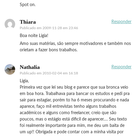
Spot on.
Thiara
Responder
Publicado em
2009-11-28 em 23:46
Boa noite Ligia!
Amo suas matérias, são sempre motivadores e também nos
orietam a fazer bons trabalhos.
Nathalia
Responder
Publicado em
2010-02-04 em 16:18
Ligia,
Primeira vez que lei seu blog e parece que sua bronca veio
em boa hora. Trabalhava para bancar os estudos e pedi pra
sair para estagiar, porém to ha 6 meses procurando e nada
aparece, faço mil entrevistas tenho alguns trabalhos
acadêmicos e alguns como freelancer, creio que são
poucos, mas o estágio está dificil de aparecer…. Seu texto
foi realmente importante para mim, me deu um baita de
um up!! Obrigada e pode contar com a minha visita por