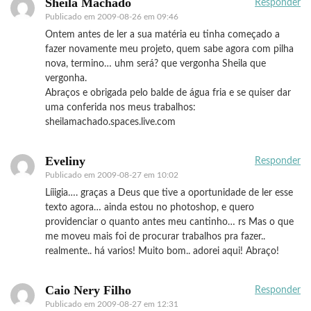
Sheila Machado
Responder
Publicado em
2009-08-26 em 09:46
Ontem antes de ler a sua matéria eu tinha começado a
fazer novamente meu projeto, quem sabe agora com pilha
nova, termino… uhm será? que vergonha Sheila que
vergonha.
Abraços e obrigada pelo balde de água fria e se quiser dar
uma conferida nos meus trabalhos:
sheilamachado.spaces.live.com
Eveliny
Responder
Publicado em
2009-08-27 em 10:02
Líiigia…. graças a Deus que tive a oportunidade de ler esse
texto agora… ainda estou no photoshop, e quero
providenciar o quanto antes meu cantinho… rs Mas o que
me moveu mais foi de procurar trabalhos pra fazer..
realmente.. há varios! Muito bom.. adorei aqui! Abraço!
Caio Nery Filho
Responder
Publicado em
2009-08-27 em 12:31