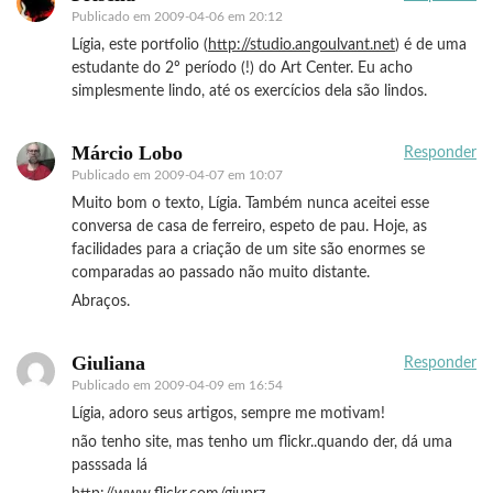
Publicado em
2009-04-06 em 20:12
Lígia, este portfolio (
http://studio.angoulvant.net
) é de uma
estudante do 2º período (!) do Art Center. Eu acho
simplesmente lindo, até os exercícios dela são lindos.
Márcio Lobo
Responder
Publicado em
2009-04-07 em 10:07
Muito bom o texto, Lígia. Também nunca aceitei esse
conversa de casa de ferreiro, espeto de pau. Hoje, as
facilidades para a criação de um site são enormes se
comparadas ao passado não muito distante.
Abraços.
Giuliana
Responder
Publicado em
2009-04-09 em 16:54
Lígia, adoro seus artigos, sempre me motivam!
não tenho site, mas tenho um flickr..quando der, dá uma
passsada lá