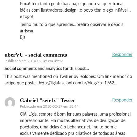
Poxa! têm tanta gente bacana, e quando vc quer trocar
idéias com ilustradores..design…o povo têm o ego inflável…
é fogo!
Tenho muito o que aprender…prefiro observar e depois
arriscar.
Bjs!
uberVU - social comments
Responder
Publicado em
2010-02-09 em 09:13
Social comments and analytics for this post…
This post was mentioned on Twitter by leolopes: Um link melhor do
artigo que postei:
http://ligiafascioni.com.br/blog/?p=1762
…
Gabriel "setefx" Tesser
Responder
Publicado em
2010-02-17 em 18:44
Olá. Lígia, sempre é bom ler suas palavras, uma profissional
impressionante. Há muitas alternativas de divulgação de
portfolios, uma delas é o behance.net, muito bom e
exclusivamente dedicado pra criativos de todas as áreas