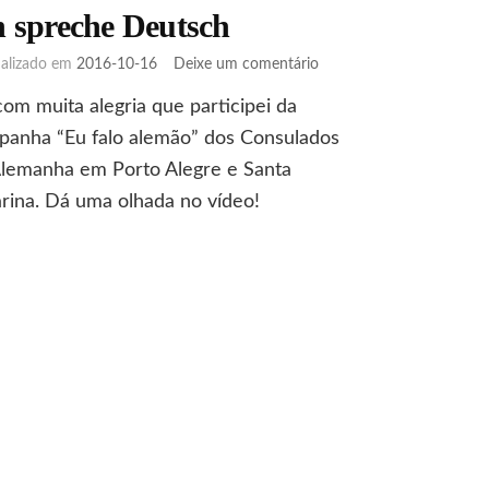
h spreche Deutsch
em
ualizado em
2016-10-16
Deixe um comentário
Ich
com muita alegria que participei da
spreche
Deutsch
panha “Eu falo alemão” dos Consulados
Alemanha em Porto Alegre e Santa
rina. Dá uma olhada no vídeo!