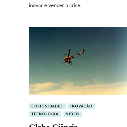
ide
inovar e vencer a crise.
par
a
ino
CURIOSIDADES
INOVAÇÃO
TECNOLOGIA
VIDEO