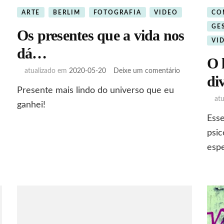
ARTE
BERLIM
FOTOGRAFIA
VIDEO
CO
GE
Os presentes que a vida nos
VI
dá…
O 
em
atualizado em
2020-05-20
Deixe um comentário
di
Os
Presente mais lindo do universo que eu
presentes
at
que
ganhei!
a
Esse
ilação
vida
psic
nos
dá…
espe
nte
ativa