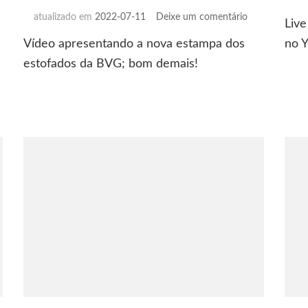
em
atualizado em
2022-07-11
Deixe um comentário
Live
A
mos
Vídeo apresentando a nova estampa dos
no Y
estampa
tar
que
a
estofados da BVG; bom demais!
é
osição?
a
cara
de
Berlim