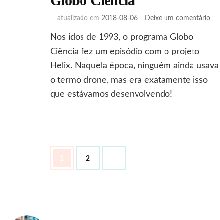
Globo Ciência
em
atualizado em
2018-08-06
Deixe um comentário
Gl
Nos idos de 1993, o programa Globo
Ciê
Ciência fez um episódio com o projeto
Helix. Naquela época, ninguém ainda usava
o termo drone, mas era exatamente isso
que estávamos desenvolvendo!
Paginação
Página
Página
1
2
de
posts