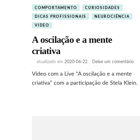
COMPORTAMENTO
CURIOSIDADES
DICAS PROFISSIONAIS
NEUROCIÊNCIA
VIDEO
A oscilação e a mente
criativa
em
atualizado em
2020-06-22
Deixe um comentário
A
Vídeo com a Live “A oscilação e a mente
osc
e
criativa” com a participação de Stela Klein.
a
me
cri