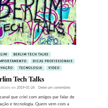
RLIM
BERLIM TECH TALKS
MPORTAMENTO
DICAS PROFISSIONAIS
OVAÇÃO
TECNOLOGIA
VIDEO
rlim Tech Talks
em
ualizado em
2019-01-26
Deixe um comentário
Berlim
anal que criei com amigos par falar de
Tech
Talks
vação e tecnologia. Quem vem com a