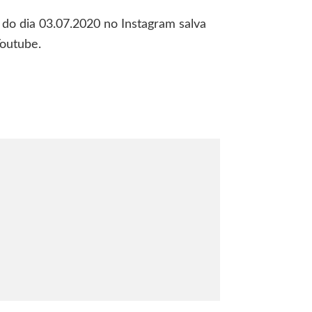
Como
 do dia 03.07.2020 no Instagram salva
o
preconceito
outube.
prejudica
a
inovação