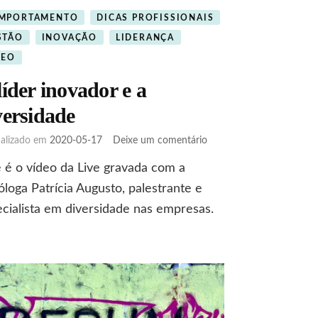
MPORTAMENTO
DICAS PROFISSIONAIS
STÃO
INOVAÇÃO
LIDERANÇA
DEO
líder inovador e a
versidade
em
ualizado em
2020-05-17
Deixe um comentário
O
 é o vídeo da Live gravada com a
líder
inovador
óloga Patrícia Augusto, palestrante e
e
cialista em diversidade nas empresas.
a
diversidade