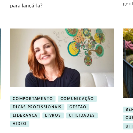
ias
um
gen
para lançá-la?
a
momento
certo
vação
para
inovar?
COMPORTAMENTO
COMUNICAÇÃO
DICAS PROFISSIONAIS
GESTÃO
BE
LIDERANÇA
LIVROS
UTILIDADES
CU
VIDEO
UT