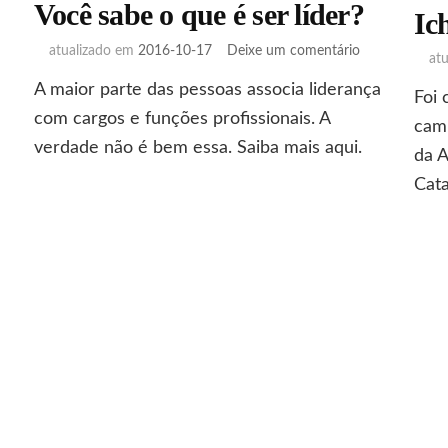
Você sabe o que é ser líder?
Ic
em
atualizado em
2016-10-17
Deixe um comentário
obo
at
Você
ncia
A maior parte das pessoas associa liderança
sabe
Foi 
o
com cargos e funções profissionais. A
cam
que
verdade não é bem essa. Saiba mais aqui.
da 
é
ser
Cata
líder?