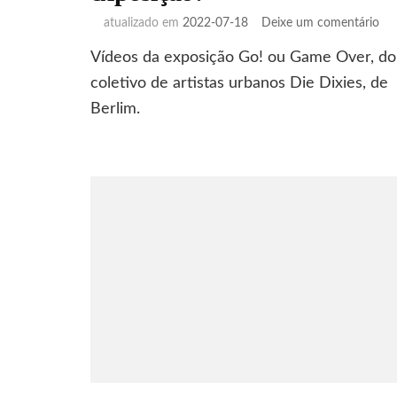
em
atualizado em
2022-07-18
Deixe um comentário
Va
Vídeos da exposição Go! ou Game Over, do
visi
um
coletivo de artistas urbanos Die Dixies, de
exp
Berlim.