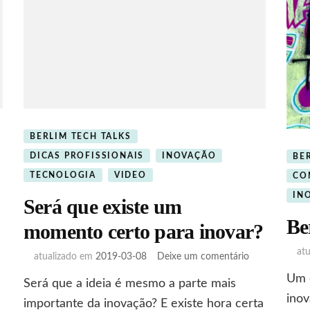
BERLIM TECH TALKS
DICAS PROFISSIONAIS
INOVAÇÃO
BE
TECNOLOGIA
VIDEO
CO
IN
Será que existe um
Be
momento certo para inovar?
at
em
atualizado em
2019-03-08
Deixe um comentário
eo:
Será
Um c
Será que a ideia é mesmo a parte mais
mo
que
ino
ar
existe
importante da inovação? E existe hora certa