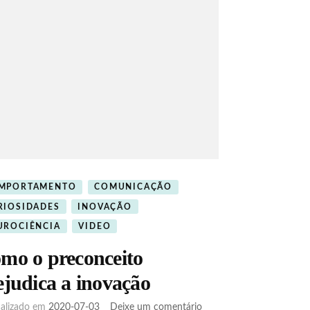
MPORTAMENTO
COMUNICAÇÃO
RIOSIDADES
INOVAÇÃO
UROCIÊNCIA
VIDEO
mo o preconceito
ejudica a inovação
em
ualizado em
2020-07-03
Deixe um comentário