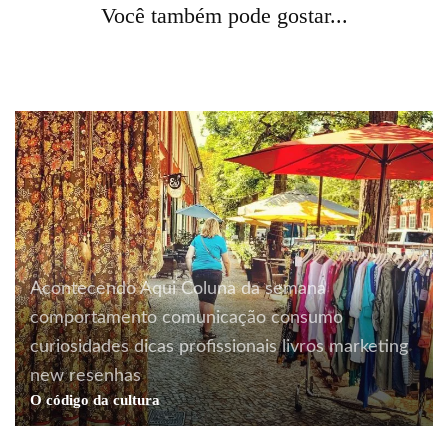
eventos
livros
Você também pode gostar...
Festa de lançamento
literatura
livros
Um livreiro muito triste
Acontecendo Aqui
Coluna da semana
comportamento
comunicação
consumo
curiosidades
dicas profissionais
livros
marketing
new
resenhas
O código da cultura