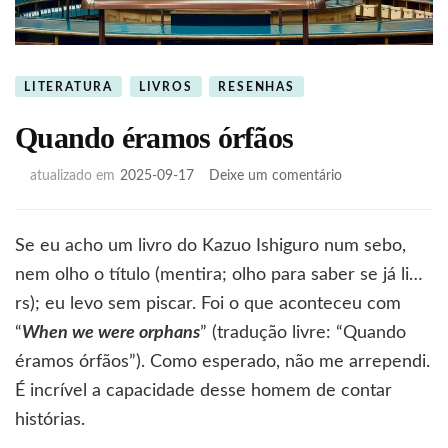
LITERATURA
LIVROS
RESENHAS
Quando éramos órfãos
em
atualizado em
2025-09-17
Deixe um comentário
Quando
éramos
órfãos
Se eu acho um livro do Kazuo Ishiguro num sebo,
nem olho o título (mentira; olho para saber se já li…
rs); eu levo sem piscar. Foi o que aconteceu com
“
When we were orphans
” (tradução livre: “Quando
éramos órfãos”). Como esperado, não me arrependi.
É incrível a capacidade desse homem de contar
histórias.