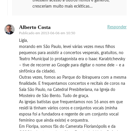
tivessem acesso a outros ritmos e gêneros,
cresceriam muito mais ecléticas…
Alberto Costa
Responder
Publicado em
2013-06-06 em 10:50
Lígia,
morando em São Paulo, levei várias vezes meus filhos
pequenos para assistir a concertos vesperais, gratuitos, no
Teatro Municipal (o protagonista era o Isaac Karabtchevsky
– tive de recorrer ao Google para digitar o nome dele – e a
sinfônica da cidade).
Outras vezes, fomos ao Parque do Ibirapuera com a mesma
finalidade. E frequentamos concertos e recitais de coros na
Sala São Paulo, na Catedral Presbiteriana, na Igreja do
Mosteiro de São Bento. Tudo de graça.
As igrejas batistas que frequentamos nos 16 anos em que
residi lá tinham vários coros e conjuntos vocais (minha
esposa foi a fundadora e regente de um conjunto vocal
feminino que ainda existe) e orquestra.
Em Floripa, somos fãs do Camerata Florianópolis e da