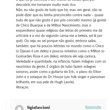
descobrir, me tornaram muito mais rico.
Não, eu não gosto de tudo que há, mas, em geral, não se
pode dizer que eu tenha preconceito contra nada – quase
tudo de que não gosto é por pós-conceito mesmo (já gostei
de Chico Buarque e de Milton Nascimento, mas o
esquerdismo quase religioso das letras do primeiro me dá
urticária e a voz do segundo cansa-me a beleza, sei lá por
quê). Ou seja, eu sei porque não gosto, embora saiba,
também, que há poucos letristas no mundo como o Chico
(o Djavan é um deles) e poucos mineiros como o Milton (o
Guimarães Rosa é um deles), embora ele seja carioca.
Variedade e quantidade, na infância, fazem milagres com os
neurônios da gente. E órgãos de tubo fazem milagres
sonoros, assim como a guitarra do Eric, o piano do Elton
John e o sotaque do Dr. House (um folk singer e pianoman
brilhante, em sua pele de Hugh Laurie).
Abraços.
ligiafascioni
Responder