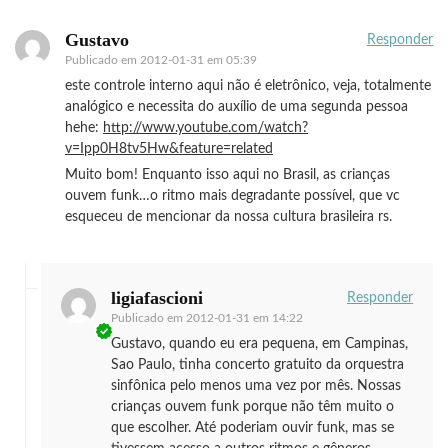
Gustavo
Responder
Publicado em
2012-01-31 em 05:39
este controle interno aqui não é eletrônico, veja, totalmente
analógico e necessita do auxílio de uma segunda pessoa
hehe:
http://www.youtube.com/watch?
v=Ipp0H8tv5Hw&feature=related
Muito bom! Enquanto isso aqui no Brasil, as crianças
ouvem funk…o ritmo mais degradante possível, que vc
esqueceu de mencionar da nossa cultura brasileira rs.
ligiafascioni
Responder
Publicado em
2012-01-31 em 14:22
Gustavo, quando eu era pequena, em Campinas,
Sao Paulo, tinha concerto gratuito da orquestra
sinfônica pelo menos uma vez por mês. Nossas
crianças ouvem funk porque não têm muito o
que escolher. Até poderiam ouvir funk, mas se