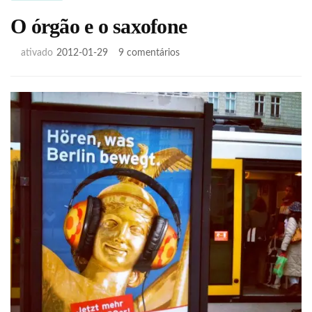
O órgão e o saxofone
em
ativado
2012-01-29
9 comentários
O
órgão
e
o
saxofone