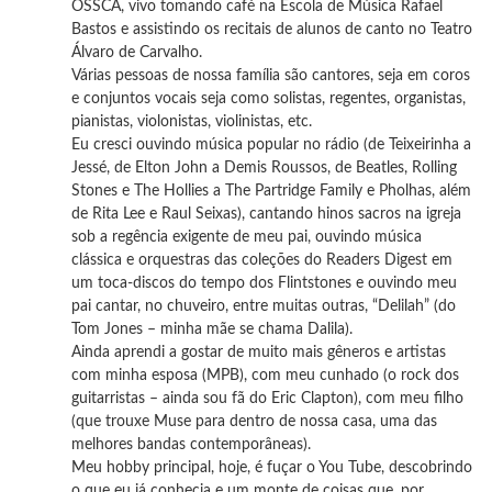
OSSCA, vivo tomando café na Escola de Música Rafael
Bastos e assistindo os recitais de alunos de canto no Teatro
Álvaro de Carvalho.
Várias pessoas de nossa família são cantores, seja em coros
e conjuntos vocais seja como solistas, regentes, organistas,
pianistas, violonistas, violinistas, etc.
Eu cresci ouvindo música popular no rádio (de Teixeirinha a
Jessé, de Elton John a Demis Roussos, de Beatles, Rolling
Stones e The Hollies a The Partridge Family e Pholhas, além
de Rita Lee e Raul Seixas), cantando hinos sacros na igreja
sob a regência exigente de meu pai, ouvindo música
clássica e orquestras das coleções do Readers Digest em
um toca-discos do tempo dos Flintstones e ouvindo meu
pai cantar, no chuveiro, entre muitas outras, “Delilah” (do
Tom Jones – minha mãe se chama Dalila).
Ainda aprendi a gostar de muito mais gêneros e artistas
com minha esposa (MPB), com meu cunhado (o rock dos
guitarristas – ainda sou fã do Eric Clapton), com meu filho
(que trouxe Muse para dentro de nossa casa, uma das
melhores bandas contemporâneas).
Meu hobby principal, hoje, é fuçar o You Tube, descobrindo
o que eu já conhecia e um monte de coisas que, por