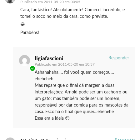
Publicado em
2011-05-20 em 00:05
Cara, fantástico! Absolutamente! Comecei incrédulo, e
tomei o soco no meio da cara, como previste.
😀
Parabéns!
ligiafascioni
Responder
Publicado em
2011-05-20 em 10:37
Aahahahaha…. foi você quem começou…
eheheheh
Mas repare que o final dá margem a duas
interpretações: Arnold pode ser um cachorro ou
um gato; mas também pode ser um homem,
responsável por dar comida para os mascotes da
casa. Escolha o final que quiser…ehehehe
Essa era a ideia 🙂