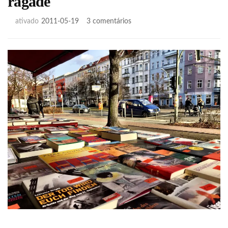
rágade
em
ativado
2011-05-19
3 comentários
Bibliografia,
compungido
e
rágade