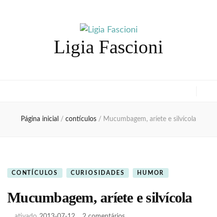
Ligia Fascioni
Página inicial
/
contículos
/
Mucumbagem, aríete e silvícola
CONTÍCULOS
CURIOSIDADES
HUMOR
Mucumbagem, aríete e silvícola
em
ativado
2013-07-12
2 comentários