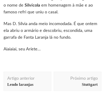
o nome de
Silvícola
em homenagem à mãe e ao
famoso refri que uniu o casal.
Mas D. Sílvia anda meio incomodada. É que ontem
ela abriu o armário e descobriu, escondida, uma
garrafa de Fanta Laranja lá no fundo.
Aiaiaiai, seu Aríete…
Navegação
Artigo anterior
Próximo artigo
de
Lendo laranjas
Stuttgart
arquitetura
arte
Berlim
comportamento
post
comunicação
consumo
cores
cotidiano
curiosidades
design
dicas profissionais
ecodesign