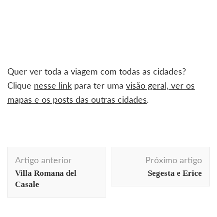
Quer ver toda a viagem com todas as cidades?
Clique
nesse link
para ter uma
visão geral, ver os
mapas e os posts das outras cidades
.
Navegação
Artigo anterior
Próximo artigo
de
Villa Romana del
Segesta e Erice
post
Casale
arquitetura
arte
Berlim
comportamento
Acontecendo Aqui
Coluna da semana
cotidiano