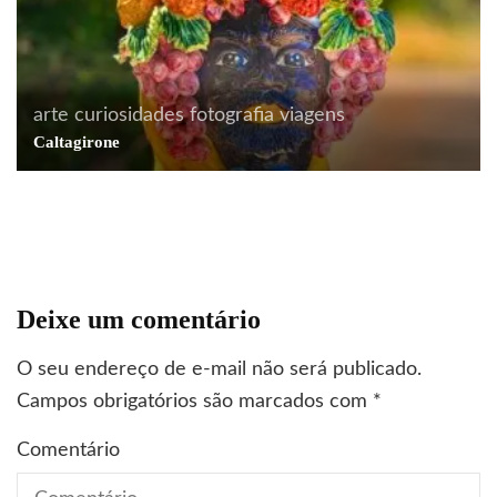
arte
curiosidades
fotografia
viagens
arquitetura
arte
Berlim
comportamento
Caltagirone
cotidiano
curiosidades
decoração
fotografia
Favela alemã?
Deixe um comentário
O seu endereço de e-mail não será publicado.
Campos obrigatórios são marcados com
*
Comentário