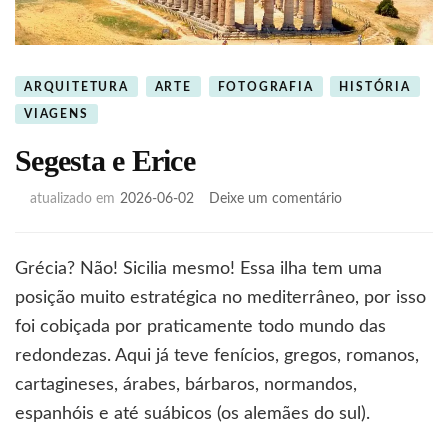
ARQUITETURA
ARTE
FOTOGRAFIA
HISTÓRIA
VIAGENS
Segesta e Erice
em
atualizado em
2026-06-02
Deixe um comentário
Segesta
e
Erice
Grécia? Não! Sicilia mesmo! Essa ilha tem uma
posição muito estratégica no mediterrâneo, por isso
foi cobiçada por praticamente todo mundo das
redondezas. Aqui já teve fenícios, gregos, romanos,
cartagineses, árabes, bárbaros, normandos,
espanhóis e até suábicos (os alemães do sul).