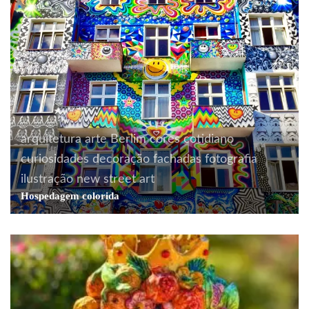
arquitetura
arte
Berlim
cores
cotidiano
curiosidades
decoração
fachadas
fotografia
ilustração
new
street art
Hospedagem colorida