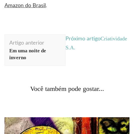
Amazon do Brasil
.
Navegação
Criatividade
Próximo artigo
Artigo anterior
de
S.A.
Em uma noite de
post
inverno
curiosidades
literatura
livros
Acontecendo Aqui
Coluna da semana
cotidiano
Você também pode gostar...
Romance veneziano
marketing
Propaganda mal-educada