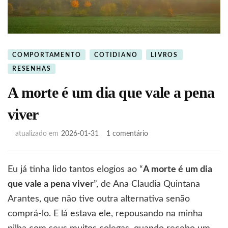
COMPORTAMENTO
COTIDIANO
LIVROS
RESENHAS
A morte é um dia que vale a pena
viver
em
atualizado em
2026-01-31
1 comentário
A
morte
é
Eu já tinha lido tantos elogios ao “
A morte é um dia
um
que vale a pena viver
”, de Ana Claudia Quintana
dia
que
Arantes, que não tive outra alternativa senão
vale
comprá-lo. E lá estava ele, repousando na minha
a