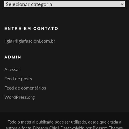
Ver
por
categoria
ENTRE EM CONTATO
ligia@ligiafascioni.com.br
ADMIN
Acessar
Feed de posts
Feed de comentários
WordPress.org
Todo o material publicado pode ser utilizado, desde que citada a
autora e fonte.
Blossom Chic | Desenvolvido por
Blossom Themes
.