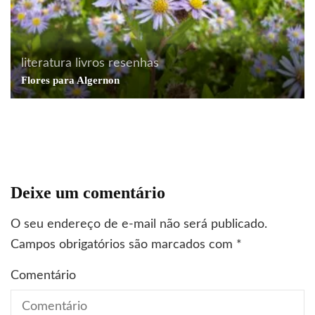
literatura
livros
resenhas
Flores para Algernon
cinema
curiosidades
história
literatura
livros
Correndo da morte
Deixe um comentário
O seu endereço de e-mail não será publicado.
Campos obrigatórios são marcados com
*
Comentário