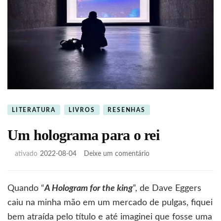
LITERATURA
LIVROS
RESENHAS
Um holograma para o rei
em
ativado
2022-08-04
Deixe um comentário
Um
holograma
para
Quando “
A Hologram for the king
”, de Dave Eggers
o
caiu na minha mão em um mercado de pulgas, fiquei
rei
bem atraída pelo título e até imaginei que fosse uma