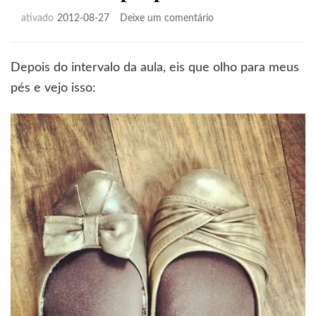
em
ativado
2012-08-27
Deixe um comentário
Trocando
os
pés
Depois do intervalo da aula, eis que olho para meus
por
pés e vejo isso:
um
contato