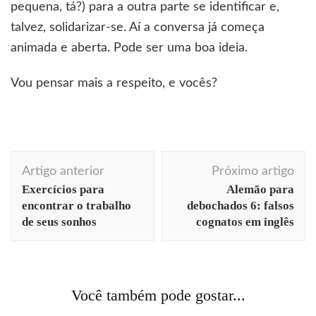
pequena, tá?) para a outra parte se identificar e,
talvez, solidarizar-se. Aí a conversa já começa
animada e aberta. Pode ser uma boa ideia.
Vou pensar mais a respeito, e vocês?
Navegação
Artigo anterior
Próximo artigo
de
Exercícios para
Alemão para
post
encontrar o trabalho
debochados 6: falsos
de seus sonhos
cognatos em inglês
arquitetura
arte
Berlim
comportamento
consumo
cores
curiosidades
decoração
design
ecodesign
fotografia
história
ilustração
moda
video
videos Berlin
Você também pode gostar...
Episódio 6: Arte alternativa