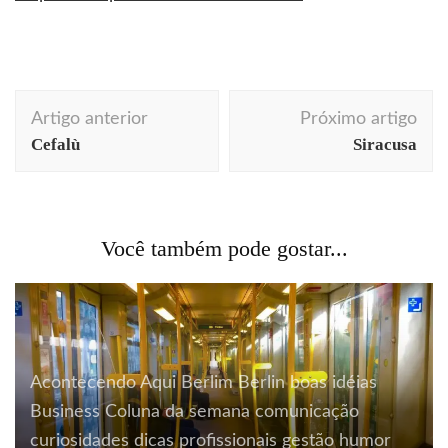
Navegação
Artigo anterior
Próximo artigo
de
Cefalù
Siracusa
post
Você também pode gostar...
Acontecendo Aqui
Berlim
Berlin
boas idéias
Business
Coluna da semana
comunicação
curiosidades
dicas profissionais
gestão
humor