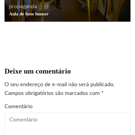
propaganda
arquitetura
arte
cotidiano
curiosidades
fotografia
Aula de bom humor
história
livros
arquitetura
arte
curiosidades
fotografia
história
Goethe e Weimar
viagens
Como Leipzig mudou a história
Deixe um comentário
O seu endereço de e-mail não será publicado.
Campos obrigatórios são marcados com
*
Comentário