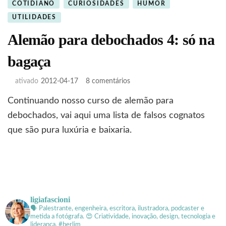
COTIDIANO
CURIOSIDADES
HUMOR
UTILIDADES
Alemão para debochados 4: só na
bagaça
em
ativado
2012-04-17
8 comentários
Alemão
Continuando nosso curso de alemão para
para
debochados
debochados, vai aqui uma lista de falsos cognatos
4:
que são pura luxúria e baixaria.
só
na
bagaça
ligiafascioni
🗣 Palestrante, engenheira, escritora, ilustradora, podcaster e
metida a fotógrafa.
😍 Criatividade, inovação, design, tecnologia e
liderança. #berlim