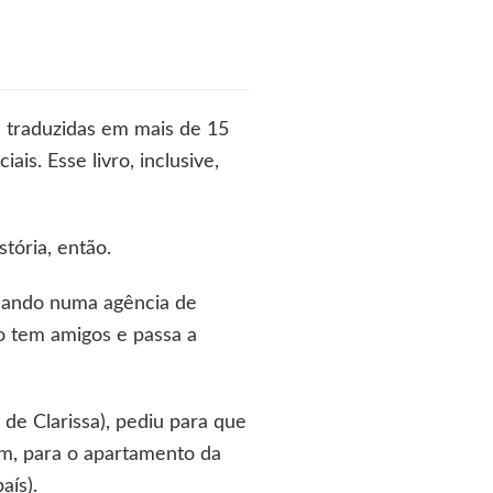
s traduzidas em mais de 15
is. Esse livro, inclusive,
tória, então.
lhando numa agência de
ão tem amigos e passa a
de Clarissa), pediu para que
am, para o apartamento da
aís).