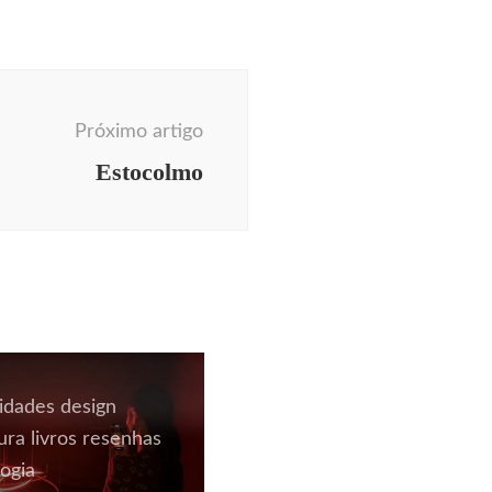
Próximo artigo
Estocolmo
sidades
design
tura
livros
resenhas
ogia