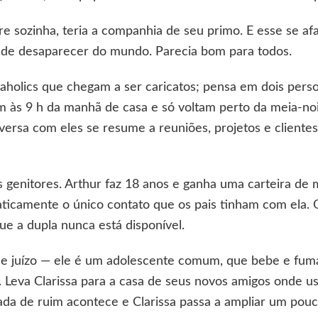
e sozinha, teria a companhia de seu primo. E esse se afas
 de desaparecer do mundo. Parecia bom para todos.
kaholics que chegam a ser caricatos; pensa em dois pers
às 9 h da manhã de casa e só voltam perto da meia-noite
versa com eles se resume a reuniões, projetos e client
os genitores. Arthur faz 18 anos e ganha uma carteira de 
aticamente o único contato que os pais tinham com ela. 
ue a dupla nunca está disponível.
 juízo — ele é um adolescente comum, que bebe e fuma 
eis. Leva Clarissa para a casa de seus novos amigos onde
ada de ruim acontece e Clarissa passa a ampliar um pouc