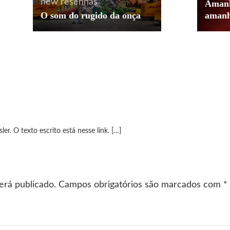
new
resenhas
Amanh
O som do rugido da onça
aman
ler. O texto escrito está nesse link. […]
erá publicado.
Campos obrigatórios são marcados com
*