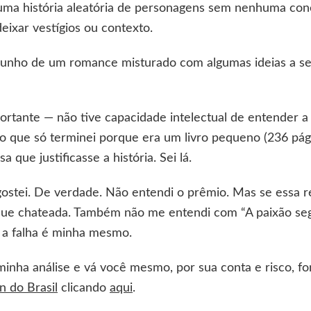
 uma história aleatória de personagens sem nenhuma con
xar vestígios ou contexto.
scunho de um romance misturado com algumas ideias a 
portante — não tive capacidade intelectual de entender a
o que só terminei porque era um livro pequeno (236 pági
 que justificasse a história. Sei lá.
gostei. De verdade. Não entendi o prêmio. Mas se essa 
fique chateada. Também não me entendi com “A paixão se
e a falha é minha mesmo.
minha análise e vá você mesmo, por sua conta e risco, fo
 do Brasil
clicando
aqui
.