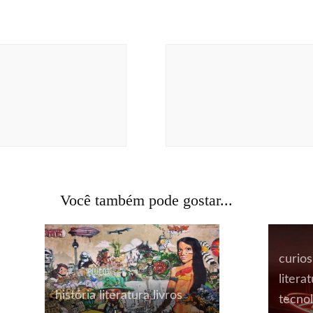
Você também pode gostar...
curio
litera
história
literatura
livros
tecnol