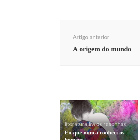
Navegação
de
Artigo anterior
post
A origem do mundo
literatura
livros
resenhas
Eu que nunca conheci os
homens