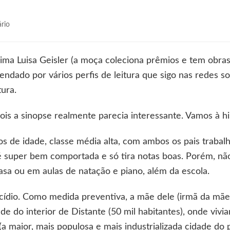
em
rio
Quiçá
ima Luisa Geisler (a moça coleciona prêmios e tem obra
dado por vários perfis de leitura que sigo nas redes socia
tura.
is a sinopse realmente parecia interessante. Vamos à his
s de idade, classe média alta, com ambos os pais traba
a é super bem comportada e só tira notas boas. Porém, n
asa ou em aulas de natação e piano, além da escola.
cídio. Como medida preventiva, a mãe dele (irmã da mãe 
e do interior de Distante (50 mil habitantes), onde vivi
(a maior, mais populosa e mais industrializada cidade do p