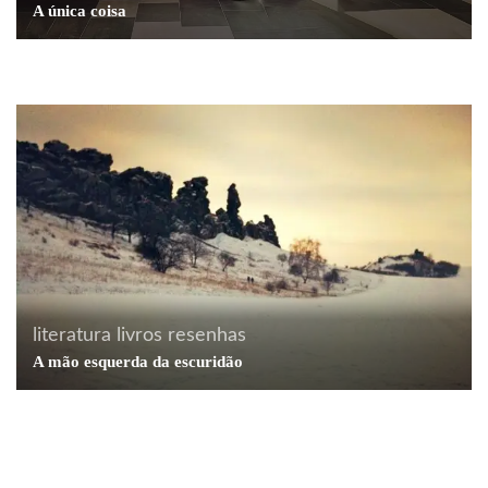
A única coisa
dicas profissionais
marketing
Como não ser engolido pelo dragão
literatura
livros
resenhas
A mão esquerda da escuridão