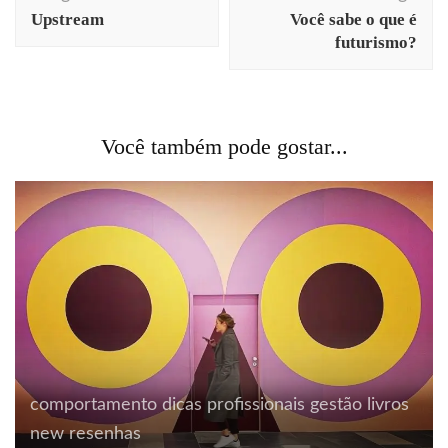
de
Upstream
Você sabe o que é
post
futurismo?
Você também pode gostar...
comportamento
dicas profissionais
gestão
livros
new
resenhas
Acontecendo Aqui
Coluna da semana
design