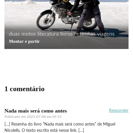
duas motos
literatura
livros
resenhas
viagens
Montar e partir
literatura
livros
Nada sobre foguetes
1 comentário
Nada mais será como antes
Responder
Publicado em
2025-07-08 em 09:53
[…] Resenha do livro “Nada mais será como antes” de Miguel
Nicolelis. O texto escrito está nesse link. […]