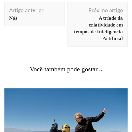
Navegação
Artigo anterior
Próximo artigo
de
Nós
A tríade da
post
criatividade em
tempos de Inteligência
Artificial
curiosidades
história
inovação
literatura
livros
Você também pode gostar...
O homem que amava as palavras