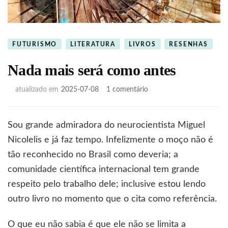
FUTURISMO
LITERATURA
LIVROS
RESENHAS
Nada mais será como antes
em
atualizado em
2025-07-08
1 comentário
Nada
mais
será
Sou grande admiradora do neurocientista Miguel
como
Nicolelis e já faz tempo. Infelizmente o moço não é
antes
tão reconhecido no Brasil como deveria; a
comunidade científica internacional tem grande
respeito pelo trabalho dele; inclusive estou lendo
outro livro no momento que o cita como referência.
O que eu não sabia é que ele não se limita a