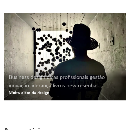
Business
design
dicas profissionais
gestão
inovação
liderança
livros
new
resenhas
Muito além do design