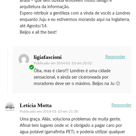
Brasil – que sem dúvida envolvem muito design e
arquitetura da informação.
Espero retribuir a gentileza com a vinda de vocês a Londres
enquanto Juju e eu estivermos morando aqui na Inglaterra,
até Agosto/14.
Beijos e all the best!
ligiafascioni
Responder
Publicado em
2014-01-10 em 20:02
Ôba, mas é claro!!! Londres é uma cidade
sensacional, e ainda ser ciceroneada por
moradores deve ser o máximo. Beijos na Ju 🙂
Letícia Motta
Responder
Publicado em
2014-01-10 em 21:38
Uma graça. Aliás, soluciona problemas de muita gente.
Afinal tem lugares onde vc é obrigado a pagar caro por
água potável (garrafinha PET), e poderia utilizar qualquer