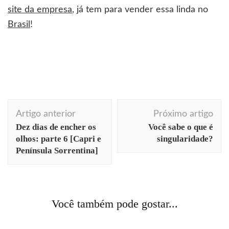
site da empresa
, já tem para vender essa linda no
Brasil
!
Navegação
Artigo anterior
Próximo artigo
de
Dez dias de encher os
Você sabe o que é
post
olhos: parte 6 [Capri e
singularidade?
Península Sorrentina]
arquitetura
curiosidades
história
viagens
arquitetura
arte
cores
cotidiano
curiosidades
Você também pode gostar...
Silêncio no tribunal
fotografia
viagens
Stuttgart