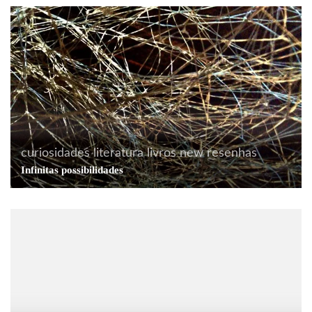
curiosidades
literatura
livros
new
resenhas
Infinitas possibilidades