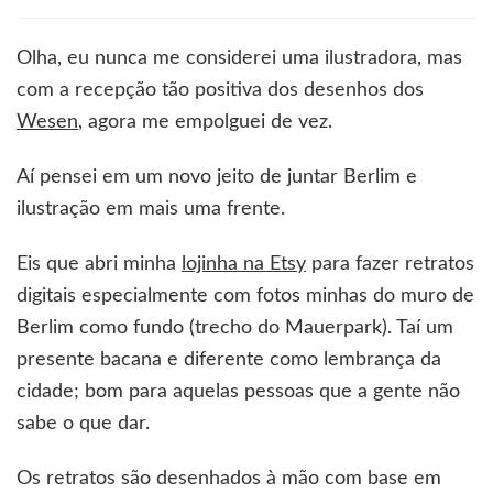
Mais
um
jeito
Olha, eu nunca me considerei uma ilustradora, mas
diferente
com a recepção tão positiva dos desenhos dos
de
levar
Wesen
, agora me empolguei de vez.
Berlim
para
Aí pensei em um novo jeito de juntar Berlim e
casa
ilustração em mais uma frente.
Eis que abri minha
lojinha na Etsy
para fazer retratos
digitais especialmente com fotos minhas do muro de
Berlim como fundo (trecho do Mauerpark). Taí um
presente bacana e diferente como lembrança da
cidade; bom para aquelas pessoas que a gente não
sabe o que dar.
Os retratos são desenhados à mão com base em