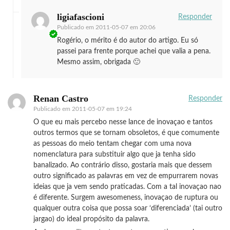
ligiafascioni
Responder
Publicado em
2011-05-07 em 20:06
Rogério, o mérito é do autor do artigo. Eu só
passei para frente porque achei que valia a pena.
Mesmo assim, obrigada 🙂
Renan Castro
Responder
Publicado em
2011-05-07 em 19:24
O que eu mais percebo nesse lance de inovaçao e tantos
outros termos que se tornam obsoletos, é que comumente
as pessoas do meio tentam chegar com uma nova
nomenclatura para substituir algo que ja tenha sido
banalizado. Ao contrário disso, gostaria mais que dessem
outro significado as palavras em vez de empurrarem novas
ideias que ja vem sendo praticadas. Com a tal inovaçao nao
é diferente. Surgem awesomeness, inovaçao de ruptura ou
qualquer outra coisa que possa soar ‘diferenciada’ (tai outro
jargao) do ideal propósito da palavra.