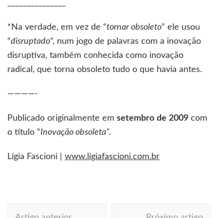
_______________
*Na verdade, em vez de “
tornar obsoleto
” ele usou
“
disruptado
“, num jogo de palavras com a inovação
disruptiva, também conhecida como inovação
radical, que torna obsoleto tudo o que havia antes.
————-
Publicado originalmente em
setembro
de
2009
com
o título “
Inovação obsoleta”
.
Lígia Fascioni |
www.ligiafascioni.com.br
Navegação
Artigo anterior
Próximo artigo