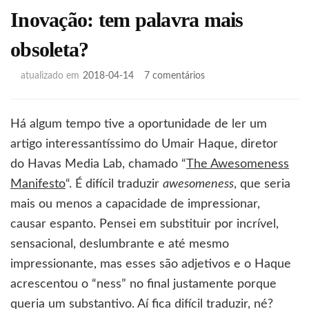
Inovação: tem palavra mais
obsoleta?
em
atualizado em
2018-04-14
7 comentários
Inovação:
tem
palavra
Há algum tempo tive a oportunidade de ler um
mais
artigo interessantíssimo do Umair Haque, diretor
obsoleta?
do Havas Media Lab, chamado “
The Awesomeness
Manifesto
“. É difícil traduzir
awesomeness
, que seria
mais ou menos a capacidade de impressionar,
causar espanto. Pensei em substituir por incrível,
sensacional, deslumbrante e até mesmo
impressionante, mas esses são adjetivos e o Haque
acrescentou o “ness” no final justamente porque
queria um substantivo. Aí fica difícil traduzir, né?