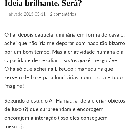
Ideia brilhante. Será?
em
ativado
2013-03-11
2 comentários
Ideia
brilhante.
Será?
Olha, depois daquela
luminária em forma de cavalo
,
achei que não iria me deparar com nada tão bizarro
por um bom tempo. Mas a criatividade humana e a
capacidade de desafiar o
status quo
é inesgotável.
Olha só que achei na
LikeCool
: manequins que
servem de base para luminárias, com roupa e tudo,
imagine!
Segundo o estúdio
Al-Hamad
, a ideia é criar objetos
de luxo (?) que surpreendam e
encoragem
encorajem a interação (isso eles conseguem
mesmo).