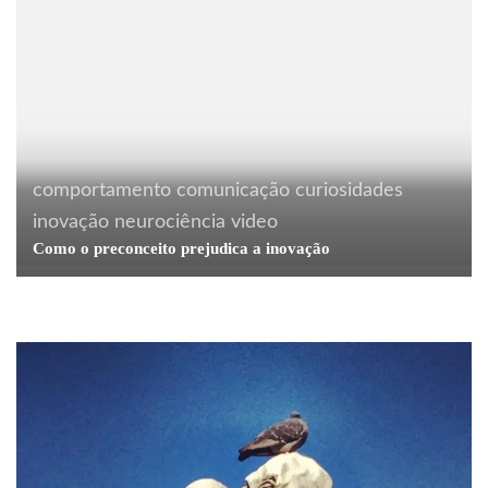
comportamento
comunicação
curiosidades
Acontecendo Aqui
boas maneiras
Coluna da
inovação
neurociência
video
semana
comida
comportamento
comunicação
Como o preconceito prejudica a inovação
cotidiano
curiosidades
Pirulito que não bate