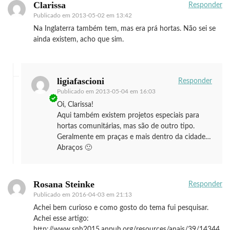
Clarissa
Responder
Publicado em
2013-05-02 em 13:42
Na Inglaterra também tem, mas era prá hortas. Não sei se
ainda existem, acho que sim.
ligiafascioni
Responder
Publicado em
2013-05-04 em 16:03
Oi, Clarissa!
Aqui também existem projetos especiais para
hortas comunitárias, mas são de outro tipo.
Geralmente em praças e mais dentro da cidade…
Abraços 🙂
Rosana Steinke
Responder
Publicado em
2016-04-03 em 21:13
Achei bem curioso e como gosto do tema fui pesquisar.
Achei esse artigo:
http://www.snh2015.anpuh.org/resources/anais/39/14344