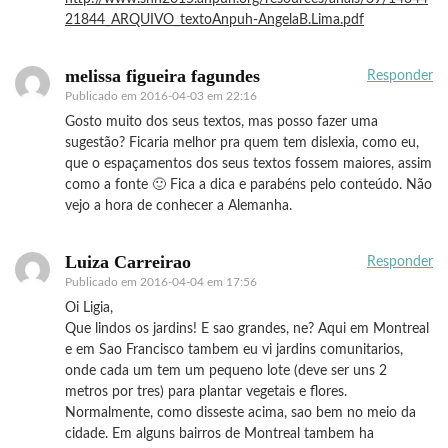
21844_ARQUIVO_textoAnpuh-AngelaB.Lima.pdf
melissa figueira fagundes
Responder
Publicado em
2016-04-03 em 22:16
Gosto muito dos seus textos, mas posso fazer uma
sugestão? Ficaria melhor pra quem tem dislexia, como eu,
que o espaçamentos dos seus textos fossem maiores, assim
como a fonte 🙂 Fica a dica e parabéns pelo conteúdo. Não
vejo a hora de conhecer a Alemanha.
Luiza Carreirao
Responder
Publicado em
2016-04-04 em 17:56
Oi Ligia,
Que lindos os jardins! E sao grandes, ne? Aqui em Montreal
e em Sao Francisco tambem eu vi jardins comunitarios,
onde cada um tem um pequeno lote (deve ser uns 2
metros por tres) para plantar vegetais e flores.
Normalmente, como disseste acima, sao bem no meio da
cidade. Em alguns bairros de Montreal tambem ha