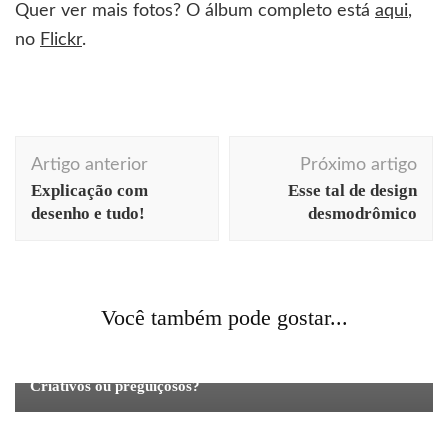
Quer ver mais fotos? O álbum completo está
aqui
,
no
Flickr
.
Navegação
Artigo anterior
Próximo artigo
de
Explicação com
Esse tal de design
post
desenho e tudo!
desmodrômico
arte
Berlim
boas idéias
consumo
cores
cotidiano
curiosidades
decoração
design
inovação
lojinhas
curiosas
moda
Acontecendo Aqui
comportamento
design
dicas
Você também pode gostar...
Pintando o sete em Berlim
profissionais
gestão
identidade corporativa
comportamento
comunicação
cotidiano
design
inovação
embalagem
identidade corporativa
ilustração
Criativos ou preguiçosos?
placas
propaganda
Créu, pizza e cachaça