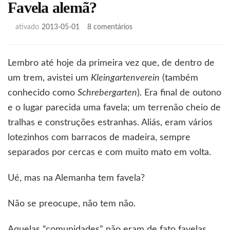
Favela alemã?
em
ativado
2013-05-01
8 comentários
Favela
alemã?
Lembro até hoje da primeira vez que, de dentro de
um trem, avistei um
Kleingartenverein
(também
conhecido como
Schrebergarten
). Era final de outono
e o lugar parecida uma favela; um terrenão cheio de
tralhas e construções estranhas. Aliás, eram vários
lotezinhos com barracos de madeira, sempre
separados por cercas e com muito mato em volta.
Ué, mas na Alemanha tem favela?
Não se preocupe, não tem não.
Aquelas “comunidades” não eram de fato favelas.