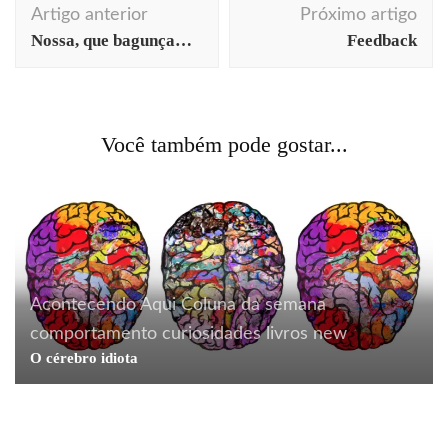
Artigo anterior
Próximo artigo
de
Nossa, que bagunça…
Feedback
post
Você também pode gostar...
Acontecendo Aqui
Coluna da semana
comportamento
curiosidades
livros
new
O cérebro idiota
cotidiano
curiosidades
design
humor
marketing
Acontecendo Aqui
Coluna da semana
cotidiano
Da série spams bizarros
dicas profissionais
marketing
Feedback