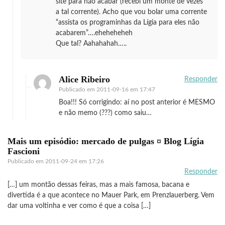
site para não acabar (recebi um monte de vezes
a tal corrente). Acho que vou bolar uma corrente
“assista os programinhas da Lígia para eles não
acabarem”….eheheheheh
Que tal? Aahahahah…..
Alice Ribeiro
Responder
Publicado em
2011-09-16 em 17:47
Boa!!! Só corrigindo: aí no post anterior é MESMO
e não memo (???) como saiu…
Mais um episódio: mercado de pulgas ¤ Blog Lígia
Fascioni
Publicado em
2011-09-24 em 17:26
Responder
[…] um montão dessas feiras, mas a mais famosa, bacana e
divertida é a que acontece no Mauer Park, em Prenzlauerberg. Vem
dar uma voltinha e ver como é que a coisa […]