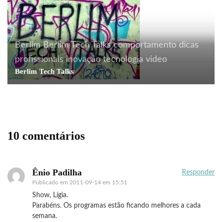
Berlim
Berlim Tech Talks
comportamento
dicas
profissionais
inovação
tecnologia
video
Berlim Tech Talks
10 comentários
Ênio Padilha
Responder
Publicado em
2011-09-14 em 15:51
Show, Lígia.
Parabéns. Os programas estão ficando melhores a cada
semana.