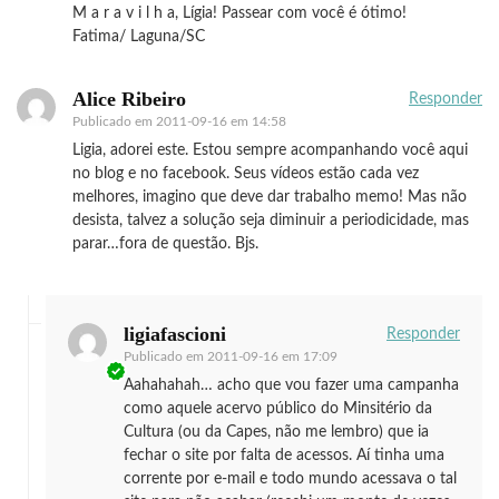
M a r a v i l h a, Lígia! Passear com você é ótimo!
Fatima/ Laguna/SC
Alice Ribeiro
Responder
Publicado em
2011-09-16 em 14:58
Ligia, adorei este. Estou sempre acompanhando você aqui
no blog e no facebook. Seus vídeos estão cada vez
melhores, imagino que deve dar trabalho memo! Mas não
desista, talvez a solução seja diminuir a periodicidade, mas
parar…fora de questão. Bjs.
ligiafascioni
Responder
Publicado em
2011-09-16 em 17:09
Aahahahah… acho que vou fazer uma campanha
como aquele acervo público do Minsitério da
Cultura (ou da Capes, não me lembro) que ia
fechar o site por falta de acessos. Aí tinha uma
corrente por e-mail e todo mundo acessava o tal