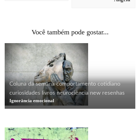
Você também pode gostar...
Coluna da semana
comportamento
cotidiano
curiosidades
livros
neurociência
new
resenhas
Ignorância emocional
cotidiano
curiosidades
design
humor
marketing
Da série spams bizarros