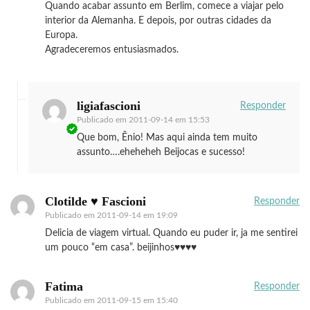
Quando acabar assunto em Berlim, comece a viajar pelo
interior da Alemanha. E depois, por outras cidades da
Europa.
Agradeceremos entusiasmados.
ligiafascioni
Responder
Publicado em
2011-09-14 em 15:53
Que bom, Ênio! Mas aqui ainda tem muito
assunto….eheheheh Beijocas e sucesso!
Clotilde ♥ Fascioni
Responder
Publicado em
2011-09-14 em 19:09
Delicia de viagem virtual. Quando eu puder ir, ja me sentirei
um pouco “em casa”. beijinhos♥♥♥♥
Fatima
Responder
Publicado em
2011-09-15 em 15:40