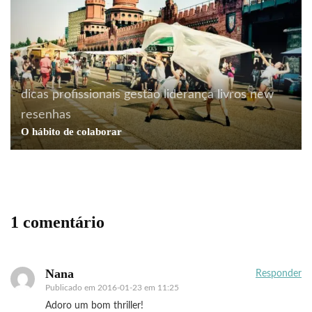
dicas profissionais
gestão
liderança
livros
new
resenhas
O hábito de colaborar
1 comentário
Nana
Responder
Publicado em
2016-01-23 em 11:25
Adoro um bom thriller!