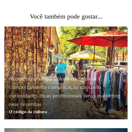
Você também pode gostar...
Acontecendo Aqui
Coluna da semana
comportamento
comunicação
consumo
curiosidades
dicas profissionais
livros
marketing
new
resenhas
O código da cultura