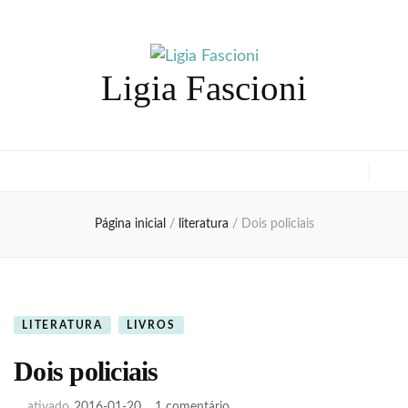
Ligia Fascioni
Página inicial
/
literatura
/
Dois policiais
LITERATURA
LIVROS
Dois policiais
em
ativado
2016-01-20
1 comentário